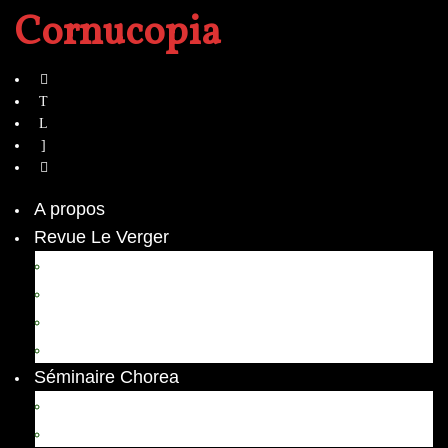
Cornucopia
A propos
Revue Le Verger
Bouquets
boutures
herbes folles
contrepoint fleuri
Séminaire Chorea
Chorea – Informations pratiques
Chorea 2020