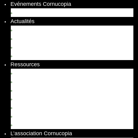
Evénements Cornucopia
Evénements passés
Actualités
Appels
Colloques
Arts et Spectacles
Vient de paraître
Ressources
Comptes Rendus
Archives et documents
Diachronies
Echos
Thema
Ressources pédagogiques
Liens amis et visites virtuelles
L’association Cornucopia