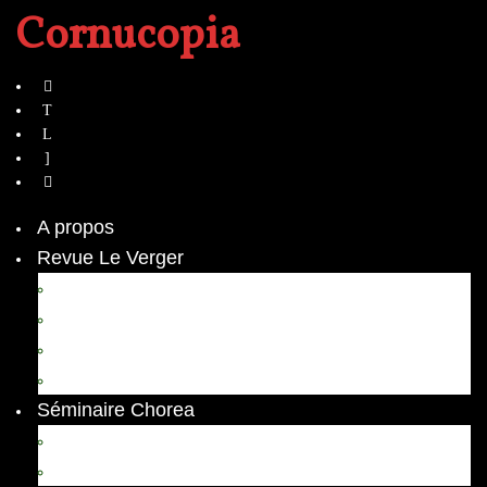
Cornucopia
A propos
Revue Le Verger
Bouquets
boutures
herbes folles
contrepoint fleuri
Séminaire Chorea
Chorea – Informations pratiques
Chorea 2020