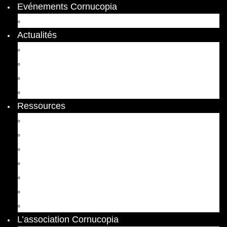
Evénements Cornucopia
Evénements passés
Actualités
Appels
Colloques
Arts et Spectacles
Vient de paraître
Ressources
Comptes Rendus
Archives et documents
Diachronies
Echos
Thema
Ressources pédagogiques
Liens amis et visites virtuelles
L’association Cornucopia