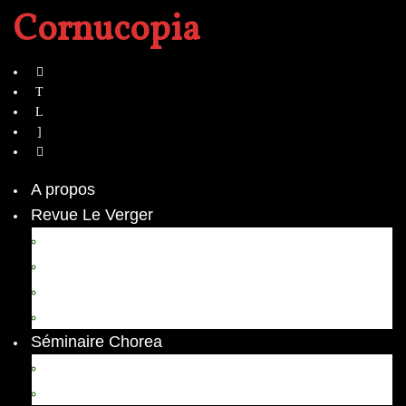
Cornucopia
A propos
Revue Le Verger
Bouquets
boutures
herbes folles
contrepoint fleuri
Séminaire Chorea
Chorea – Informations pratiques
Chorea 2020