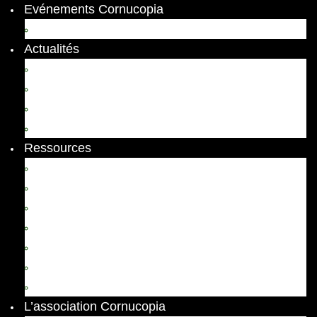
Evénements Cornucopia
Evénements passés
Actualités
Appels
Colloques
Arts et Spectacles
Vient de paraître
Ressources
Comptes Rendus
Archives et documents
Diachronies
Echos
Thema
Ressources pédagogiques
Liens amis et visites virtuelles
L’association Cornucopia