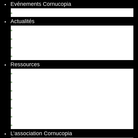
Evénements Cornucopia
Evénements passés
Actualités
Appels
Colloques
Arts et Spectacles
Vient de paraître
Ressources
Comptes Rendus
Archives et documents
Diachronies
Echos
Thema
Ressources pédagogiques
Liens amis et visites virtuelles
L’association Cornucopia