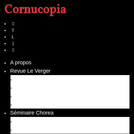
Cornucopia
A propos
Revue Le Verger
Bouquets
boutures
herbes folles
contrepoint fleuri
Séminaire Chorea
Chorea – Informations pratiques
Chorea 2020