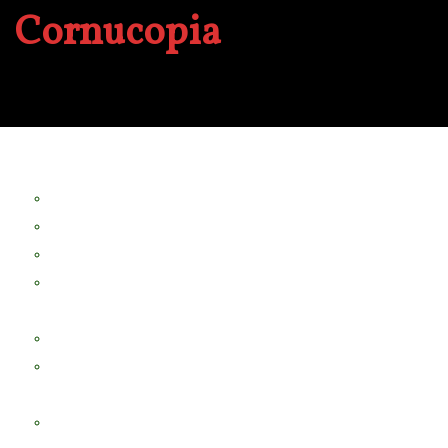
Cornucopia
A propos
Revue Le Verger
Bouquets
boutures
herbes folles
contrepoint fleuri
Séminaire Chorea
Chorea – Informations pratiques
Chorea 2020
Evénements Cornucopia
Evénements passés