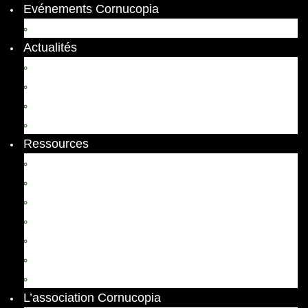
Evénements Cornucopia
Evénements passés
Actualités
Appels
Colloques
Arts et Spectacles
Vient de paraître
Ressources
Comptes Rendus
Archives et documents
Diachronies
Echos
Thema
Ressources pédagogiques
Liens amis et visites virtuelles
L’association Cornucopia