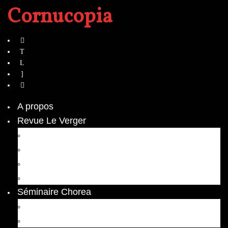
Cornucopia
A propos
Revue Le Verger
Bouquets
boutures
herbes folles
contrepoint fleuri
Séminaire Chorea
Chorea – Informations pratiques
Chorea 2020