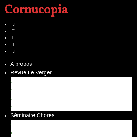
Cornucopia
A propos
Revue Le Verger
Bouquets
boutures
herbes folles
contrepoint fleuri
Séminaire Chorea
Chorea – Informations pratiques
Chorea 2020