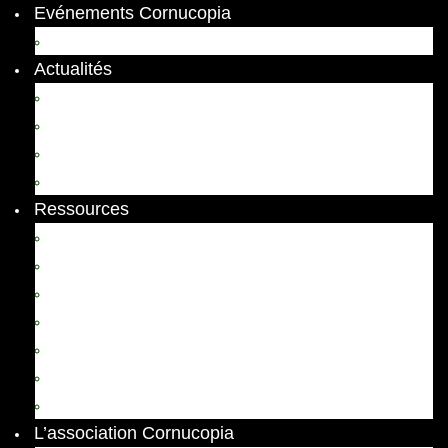
Evénements Cornucopia
Evénements passés
Actualités
Appels
Colloques
Arts et Spectacles
Vient de paraître
Ressources
Comptes Rendus
Archives et documents
Diachronies
Echos
Thema
Ressources pédagogiques
Liens amis et visites virtuelles
L’association Cornucopia