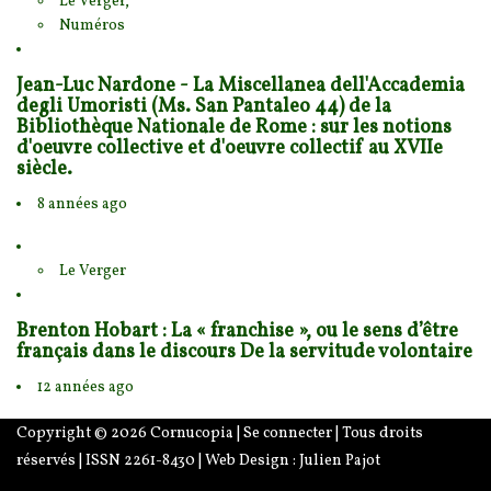
Le Verger,
Numéros
Jean-Luc Nardone - La Miscellanea dell'Accademia
degli Umoristi (Ms. San Pantaleo 44) de la
Bibliothèque Nationale de Rome : sur les notions
d'oeuvre collective et d'oeuvre collectif au XVIIe
siècle.
8 années ago
Le Verger
Brenton Hobart : La « franchise », ou le sens d’être
français dans le discours De la servitude volontaire
12 années ago
Copyright © 2026
Cornucopia
|
Se connecter
| Tous droits
réservés | ISSN 2261-8430 | Web Design :
Julien Pajot