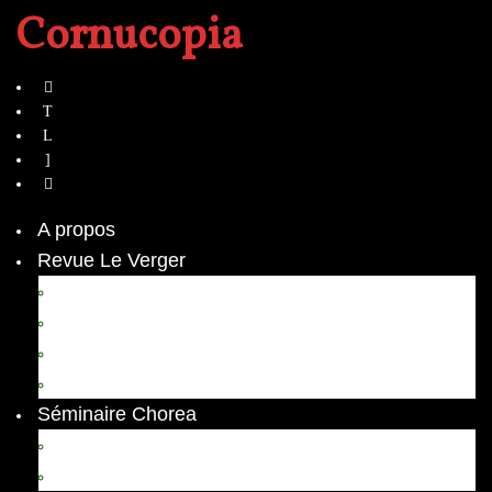
Cornucopia
A propos
Revue Le Verger
Bouquets
boutures
herbes folles
contrepoint fleuri
Séminaire Chorea
Chorea – Informations pratiques
Chorea 2020