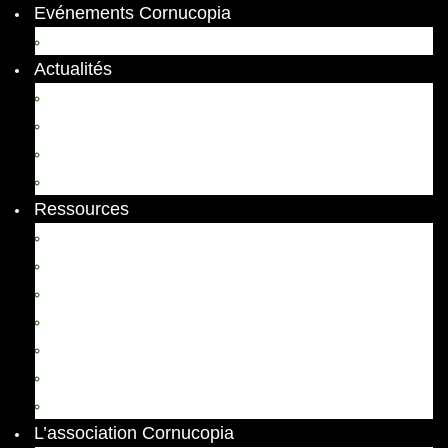
Evénements Cornucopia
Evénements passés
Actualités
Appels
Colloques
Arts et Spectacles
Vient de paraître
Ressources
Comptes Rendus
Archives et documents
Diachronies
Echos
Thema
Ressources pédagogiques
Liens amis et visites virtuelles
L’association Cornucopia