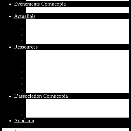
Evénements Cornucopia
Evénements passés
Actualités
Appels
Colloques
Arts et Spectacles
Vient de paraître
Ressources
Comptes Rendus
Archives et documents
Diachronies
Echos
Thema
Ressources pédagogiques
Liens amis et visites virtuelles
L’association Cornucopia
Annuaire des adhérents
Rédacteurs et contributeurs
Contact
Adhésion