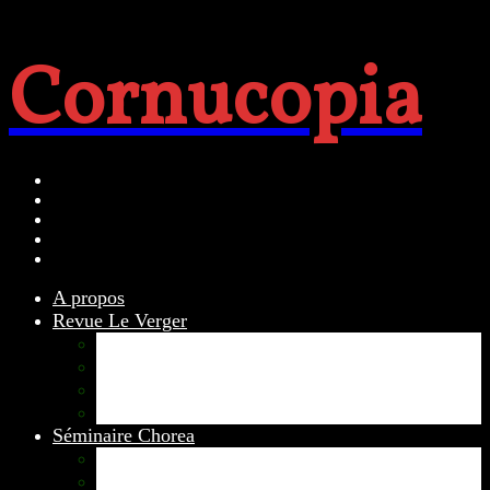
Cornucopia
A propos
Revue Le Verger
Bouquets
boutures
herbes folles
contrepoint fleuri
Séminaire Chorea
Chorea – Informations pratiques
Chorea 2020