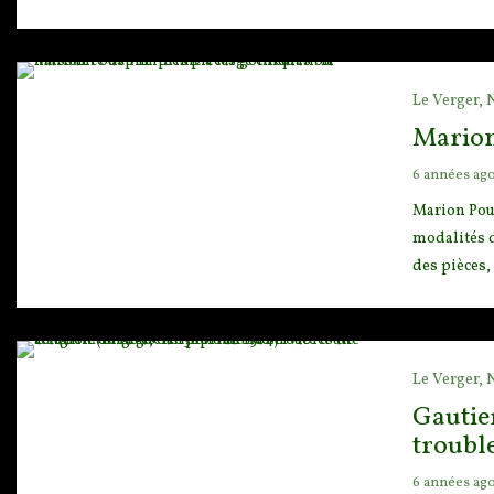
Le Verger,
Marion 
6 années ag
Marion Pous
modalités d
des pièces,
Le Verger,
Gautier
trouble
6 années ag