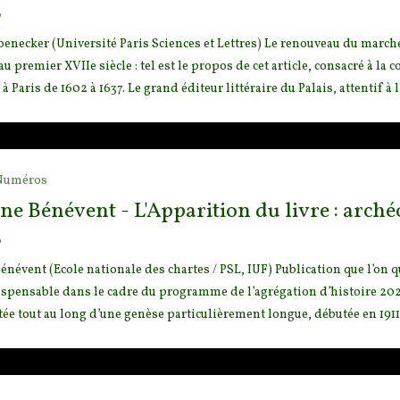
o
enecker (Université Paris Sciences et Lettres) Le renouveau du marché
u premier XVIIe siècle : tel est le propos de ce
t article, consacré à la
f à Paris de 1602 à 1637. Le grand éditeur littéraire du Palais, attentif à
Numéros
ne Bénévent - L'Apparition du livre : arch
o
énévent (Ecole nationale des chartes / PSL, IUF) Publication que l’on q
ispensable dans le cadre du programme de l’
agrégation d’histoire 202
 tout au long d’une genèse particulièrement longue, débutée en 1911. 