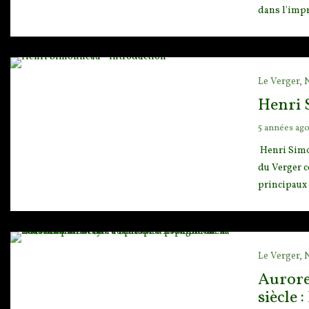
dans l'impr
Le Verger,
Henri 
5 années ag
Henri Simon
du Verger c
principaux j
Le Verger,
Aurore
siècle 