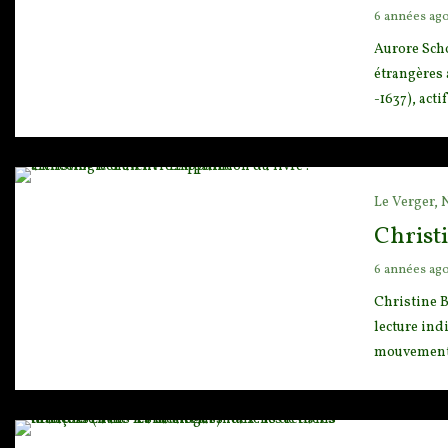
6 années ag
Aurore Scho
étrangères a
-1637), acti
Le Verger,
Christi
6 années ag
Christine B
lecture ind
mouvementée