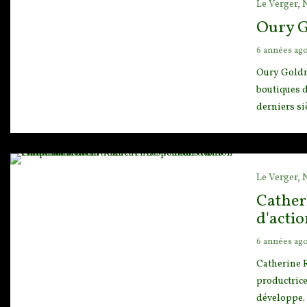
Le Verger,
Oury G
6 années ag
Oury Goldm
boutiques d
derniers si
Le Verger,
Cather
d'actio
6 années ag
Catherine 
productrice
développe. 