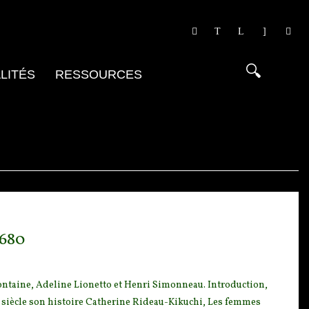
LITÉS
RESSOURCES
1680
ontaine, Adeline Lio
netto et Henri Simonneau. Introduction,
Ie siècle son histoire Catherine Rideau-Kikuchi, Les femmes