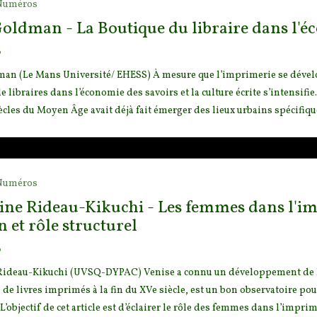
Numéros
oldman - La Boutique du libraire dans l'éc
o
an (Le Mans Université/ EHESS) À mesure que l’imprimerie se dével
e libraires dans l’économie des savoirs et la cultu
re écrite s’intensif
ècles du Moyen Âge avait déjà fait émerger des lieux urbains spécifiques
Numéros
ine Rideau-Kikuchi - Les femmes dans l'im
n et rôle structurel
o
Rideau-Kikuchi (UVSQ-DYPAC) Venise a connu un développement de l
 de livres imprimés à la fin du XVe siècle, est un
bon observatoire pou
L’objectif de cet article est d’éclairer le rôle des femmes dans l’impri