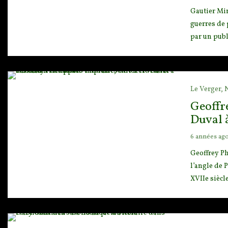
Gautier Min
guerres de 
par un publ
Le Verger,
Geoffre
Duval à
6 années ag
Geoffrey Ph
l’angle de 
XVIIe siècle