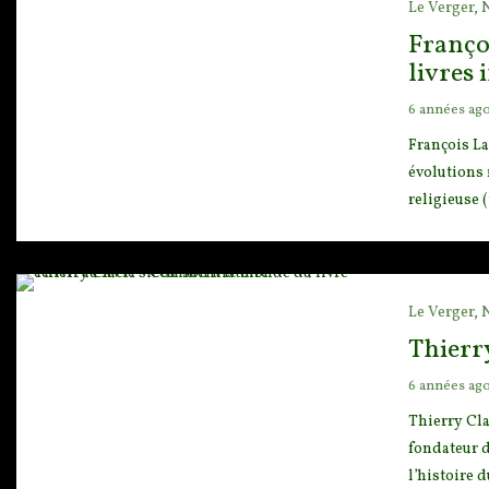
Le Verger,
Françoi
livres 
6 années ag
François La
évolutions 
religieuse (
Le Verger,
Thierry
6 années ag
Thierry Cla
fondateur d
l’histoire 