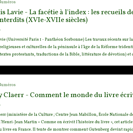
Numéros
s Lavie - La facétie à l'index : les recueils 
interdits (XVIe-XVIIe siècles)
o
vie (Université Paris 1 - Panthéon Sorbonne) Les travaux récents sur la
religieuses et culturelles de la pénins
ule à l’âge de la Réforme trident
textes protestants, traductions de la Bible, littérature de dévotion) et d
Numéros
 Claerr - Comment le monde du livre écrivi
o
err (ministère de la Culture ; Centre Jean Mabillon, École Nationale 
’Henri-Jean Martin « Comme on écrivit l’
histoire du livre », cet arti
du livre en France. Il tente de montrer comment Gutenberg devint rapide