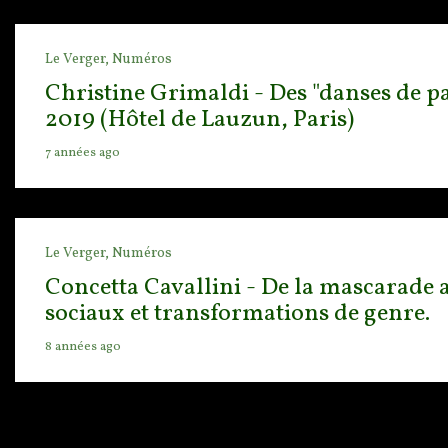
Le Verger,
Numéros
Christine Grimaldi - Des "danses de pa
2019 (Hôtel de Lauzun, Paris)
7 années ago
Le Verger,
Numéros
Concetta Cavallini - De la mascarade au
sociaux et transformations de genre.
8 années ago