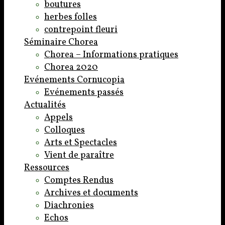
boutures
herbes folles
contrepoint fleuri
Séminaire Chorea
Chorea – Informations pratiques
Chorea 2020
Evénements Cornucopia
Evénements passés
Actualités
Appels
Colloques
Arts et Spectacles
Vient de paraître
Ressources
Comptes Rendus
Archives et documents
Diachronies
Echos