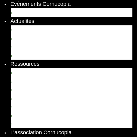
Evénements Cornucopia
Evénements passés
Actualités
Appels
Colloques
Arts et Spectacles
Vient de paraître
Ressources
Comptes Rendus
Archives et documents
Diachronies
Echos
Thema
Ressources pédagogiques
Liens amis et visites virtuelles
L’association Cornucopia