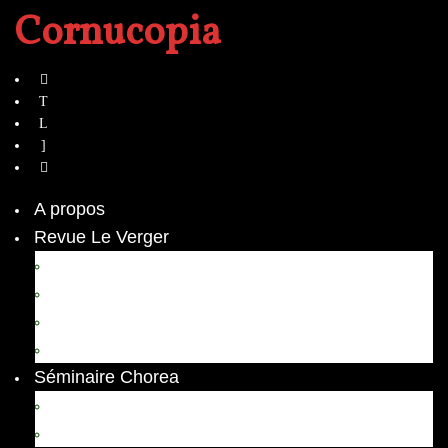
Cornucopia
A propos
Revue Le Verger
Bouquets
boutures
herbes folles
contrepoint fleuri
Séminaire Chorea
Chorea – Informations pratiques
Chorea 2020