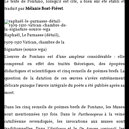
Le texte de Pontano, lorsqu’il est cité, a bien sûr été établi et
traduit par
Mélanie Bost-Fiévet
.
Raphaël, Le Parnasse (détail),
1509-1510 Vatican, chambre de la
Signature (source wga)
L’oeuvre de Pontano est d’une ampleur considérable : elle
comprend en effet des traités théoriques, des épopées
didactiques et scientifiques et cinq recueils de poèmes brefs. La
question de la datation de ces œuvres s’avère extrêmement
délicate puisque l’œuvre intégrale du poète a été publiée après sa
mort.
Dans les cinq recueils de poèmes brefs de Pontano, les Muses
sont mentionnées 150 fois. Dans le
Parthenopeus
à la veine
catulléenne revendiquée, les invocations aux muses sont
traditionnelles. Dans l’
Eridanus
et le
De Amore conjugali
, les