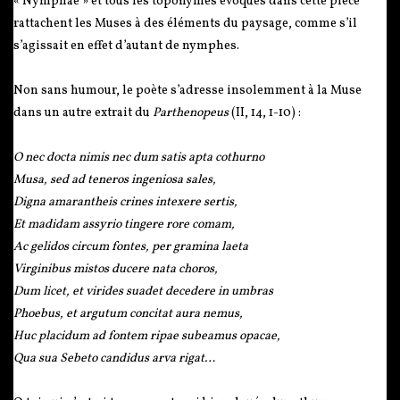
« Nymphae » et tous les toponymes évoqués dans cette pièce
rattachent les Muses à des éléments du paysage, comme s’il
s’agissait en effet d’autant de nymphes.
Non sans humour, le poète s’adresse insolemment à la Muse
dans un autre extrait du
Parthenopeus
(II, 14, 1-10) :
O nec docta nimis nec dum satis apta cothurno
Musa, sed ad teneros ingeniosa sales,
Digna amarantheis crines intexere sertis,
Et madidam assyrio tingere rore comam,
Ac gelidos circum fontes, per gramina laeta
Virginibus mistos ducere nata choros,
Dum licet, et virides suadet decedere in umbras
Phoebus, et argutum concitat aura nemus,
Huc placidum ad fontem ripae subeamus opacae,
Qua sua Sebeto candidus arva rigat…