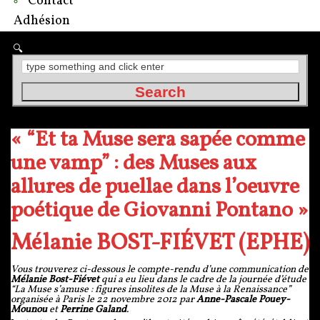
Contact
Adhésion
« “Et ta Muse sera sapée comme
une vamp” : des Muses aux
allures de puellae dans l’oeuvre
poétique de Giovanni Pontano »
Mélanie BOST-FIÉVET (EPHE)
Vous trouverez ci-dessous le compte-rendu d’une communication de
Mélanie Bost-Fiévet
qui a eu lieu dans le cadre de la journée d’étude
“La Muse s’amuse : figures insolites de la Muse à la Renaissance”
organisée à Paris le 22 novembre 2012 par
Anne-Pascale Pouey-
Mounou
et
Perrine Galand
.