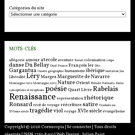
Catégories du site
MOTS-CLÉS
atecole
amour
allégorie
aventure
colonisation
Brésil
corps
danse
Du Bellay
François Ier
Duel
France
fête
Gargantua
ibérique
humanisme
Guerre
géographie
imitation
Jeu
Léry
Marguerite de Navarre
Marges
Libéralité
Nature
Orient
Montaigne 1912-Montaigne 2012
Pléiade
Portraits. Entre
poésie
Rabelais
Quart Livre
conceptions et réceptions
Renaissance
rhétorique
représentation
Ronsard
satire
réécriture
récit de voyage
Traduire au
tragédie
viol
XVIe siècle
voyage
évangélisme
XVIeme siècle
Copyright © 2026
Cornucopia
|
Se connecter
| Tous droits
réservés | ISSN 2261-8430 | Web Design :
Julien Pajot