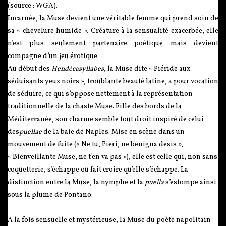
(source : WGA).
Incarnée, la Muse devient une véritable femme qui prend soin de
sa « chevelure humide ». Créature à la sensualité exacerbée, elle
n’est plus seulement partenaire poétique mais devient
compagne d’un jeu érotique.
Au début des
Hendécasyllabes
, la Muse dite « Piéride aux
séduisants yeux noirs », troublante beauté latine, a pour vocation
de séduire, ce qui s’oppose nettement à la représentation
traditionnelle de la chaste Muse. Fille des bords de la
Méditerranée, son charme semble tout droit inspiré de celui
des
puellae
de la baie de Naples. Mise en scène dans un
mouvement de fuite (« Ne tu, Pieri, ne benigna desis »,
« Bienveillante Muse, ne t’en va pas »), elle est celle qui, non sans
coquetterie, s’échappe ou fait croire qu’elle s’échappe. La
distinction entre la Muse, la nymphe et la
puella
s’estompe ainsi
sous la plume de Pontano.
A la fois sensuelle et mystérieuse, la Muse du poète napolitain