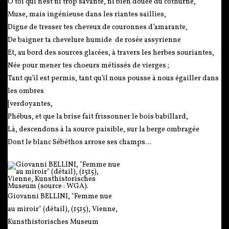
O toi qui n’est ni trop savante, ni bien douée du cothurne,
Muse, mais ingénieuse dans les riantes saillies,
Digne de tresser tes cheveux de couronnes d’amarante,
De baigner ta chevelure humide de rosée assyrienne
Et, au bord des sources glacées, à travers les herbes souriantes,
Née pour mener tes choeurs métissés de vierges ;
Tant qu’il est permis, tant qu’il nous pousse à nous égailler dans
les ombres
[verdoyantes,
Phébus, et que la brise fait frissonner le bois babillard,
Là, descendons à la source paisible, sur la berge ombragée
Dont le blanc Sébéthos arrose ses champs…
Giovanni BELLINI, "Femme nue
au miroir" (détail), (1515), Vienne,
Kunsthistorisches Museum