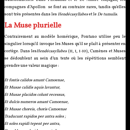
compagnes d’Apollon se font au contraire rares, tandis qu’elles
sont très présentes dans les
Hendécasyllabes
et le
De tumulis
.
La Muse plurielle
Contrairement au modèle homérique, Pontano utilise peu le
singulier lorsqu’il invoque les Muses qu’il se plaît à présenter en
cortège. Dans les
Hendécasyllabes
(11, 1, 1-10), Camènes et Muses
se dédoublent au sein d’un texte où les répétitions semblent
prendre une valeur magique :
Et fontis calidos amant Camoenae,
Et Musae calidis aquis lavantur,
Et Musae placidos colunt recessus,
Et dulcis numeros amant Camoenae,
Et Musae choreis, choris Camoenae
Traducunt rapidos per antra soles ;
Et soles rapidi tepent per antra,