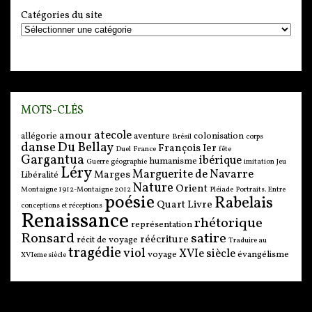
Catégories du site
MOTS-CLÉS
atecole
amour
allégorie
aventure
colonisation
Brésil
corps
danse
Du Bellay
François Ier
Duel
France
fête
Gargantua
ibérique
humanisme
Guerre
géographie
imitation
Jeu
Léry
Marguerite de Navarre
Marges
Libéralité
Nature
Orient
Montaigne 1912-Montaigne 2012
Pléiade
Portraits. Entre
poésie
Rabelais
Quart Livre
conceptions et réceptions
Renaissance
rhétorique
représentation
Ronsard
satire
réécriture
récit de voyage
Traduire au
tragédie
viol
XVIe siècle
voyage
évangélisme
XVIeme siècle