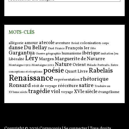
MOTS-CLÉS
atecole
amour
allégorie
aventure
colonisation
Brésil
corps
danse
Du Bellay
François Ier
Duel
France
fête
Gargantua
ibérique
humanisme
Guerre
géographie
imitation
Jeu
Léry
Marguerite de Navarre
Marges
Libéralité
Nature
Orient
Montaigne 1912-Montaigne 2012
Pléiade
Portraits. Entre
poésie
Rabelais
Quart Livre
conceptions et réceptions
Renaissance
rhétorique
représentation
Ronsard
satire
réécriture
récit de voyage
Traduire au
tragédie
viol
XVIe siècle
voyage
évangélisme
XVIeme siècle
Copyright © 2026
Cornucopia
|
Se connecter
| Tous droits