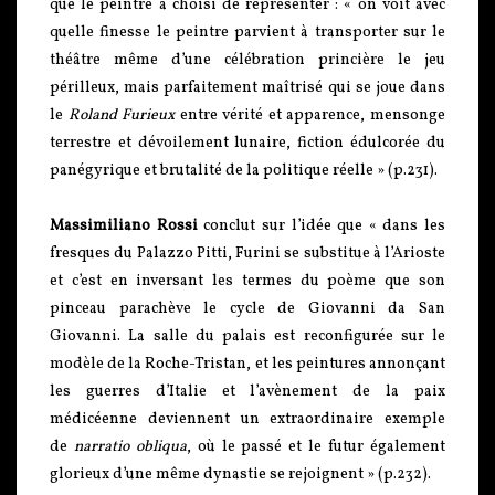
que le peintre a choisi de représenter : « on voit avec
quelle finesse le peintre parvient à transporter sur le
théâtre même d’une célébration princière le jeu
périlleux, mais parfaitement maîtrisé qui se joue dans
le
Roland Furieux
entre vérité et apparence, mensonge
terrestre et dévoilement lunaire, fiction édulcorée du
panégyrique et brutalité de la politique réelle » (p.231).
Massimiliano Rossi
conclut sur l’idée que « dans les
fresques du Palazzo Pitti, Furini se substitue à l’Arioste
et c’est en inversant les termes du poème que son
pinceau parachève le cycle de Giovanni da San
Giovanni. La salle du palais est reconfigurée sur le
modèle de la Roche-Tristan, et les peintures annonçant
les guerres d’Italie et l’avènement de la paix
médicéenne deviennent un extraordinaire exemple
de
narratio obliqua
, où le passé et le futur également
glorieux d’une même dynastie se rejoignent » (p.232).