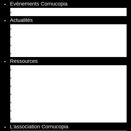
Evénements Cornucopia
Evénements passés
Actualités
Appels
Colloques
Arts et Spectacles
Vient de paraître
Ressources
Comptes Rendus
Archives et documents
Diachronies
Echos
Thema
Ressources pédagogiques
Liens amis et visites virtuelles
L’association Cornucopia