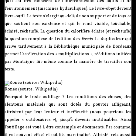
qu’il est très conscient de l’interconnexion des outils et de
l’environnement (machines hydrauliques). Le livre-objet devient
livre-outil. Le texte s’élargit au-delà de son support et de tous ce
que soutient son existence et qui le rend visible, touchable,
éclairé, réchauffé. La question du calorifère éclaire (et réchauffe)
la question complexe de l’édition des
Essais
. Le duplicateur qui
arrive tardivement à la Bibliothèque municipale de Bordeaux
permet l’accélération des « multiplications », rééditions initiées
par Montaigne lui-même comme la manière de travailler son
texte.
Ronéo (source : Wikipedia)
Pourquoi le triste outillage ? Les conditions des choses, des
alentours matériels qui sont dotés du pouvoir affligeant,
attristent par leur lenteur et inefficacité (nous pourrions les
appeler « outilosaures »), jusqu’à devenir inutilisables. Ainsi
l’outillage est voué à être contemplé et documenté. Par coutume,
il est souvent effacé et oublié, marginalisé. Attristé, cela aussi.