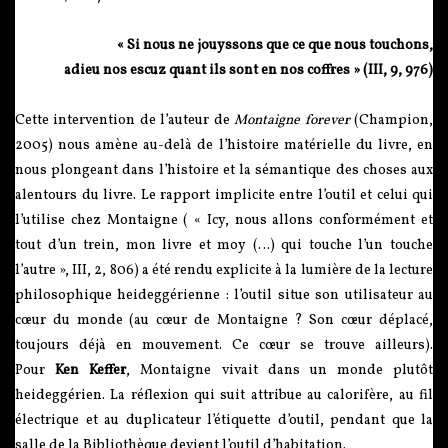
« Si nous ne jouyssons que ce que nous touchons,
adieu nos escuz quant ils sont en nos coffres » (III, 9, 976)
Cette intervention de l’auteur de
Montaigne forever
(Champion,
2005) nous amène au-delà de l’histoire matérielle du livre, en
nous plongeant dans l’histoire et la sémantique des choses aux
alentours du livre. Le rapport implicite entre l’outil et celui qui
l’utilise chez Montaigne ( « Icy, nous allons conformément et
tout d’un trein, mon livre et moy (…) qui touche l’un touche
l’autre », III, 2, 806) a été rendu explicite à la lumière de la lecture
philosophique heideggérienne : l’outil situe son utilisateur au
cœur du monde (au cœur de Montaigne ? Son cœur déplacé,
toujours déjà en mouvement. Ce cœur se trouve ailleurs).
Pour
Ken Keffer
, Montaigne vivait dans un monde plutôt
heideggérien. La réflexion qui suit attribue au calorifère, au fil
électrique et au duplicateur l’étiquette d’outil, pendant que la
salle de la Bibliothèque devient l’outil d’habitation.