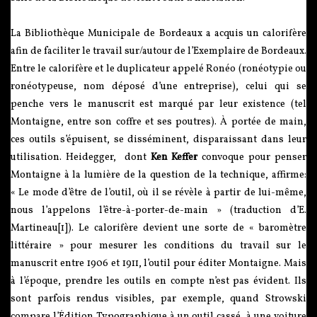
La Bibliothèque Municipale de Bordeaux a acquis un calorifère
afin de faciliter le travail sur/autour de l’Exemplaire de Bordeaux.
Entre le calorifère et le duplicateur appelé Ronéo (ronéotypie ou
ronéotypeuse, nom déposé d’une entreprise), celui qui se
penche vers le manuscrit est marqué par leur existence (tel
Montaigne, entre son coffre et ses poutres). À portée de main,
ces outils s’épuisent, se disséminent, disparaissant dans leur
utilisation. Heidegger, dont
Ken Keffer
convoque pour penser
Montaigne à la lumière de la question de la technique, affirme:
« Le mode d’être de l’outil, où il se révèle à partir de lui-même,
nous l’appelons l’être-à-porter-de-main » (traduction d’E.
Martineau[1]). Le calorifère devient une sorte de « baromètre
littéraire » pour mesurer les conditions du travail sur le
manuscrit entre 1906 et 1911, l’outil pour éditer Montaigne. Mais
à l’époque, prendre les outils en compte n’est pas évident. Ils
sont parfois rendus visibles, par exemple, quand Strowski
compare l’Édition Typographique à un outil cassé, à une voiture