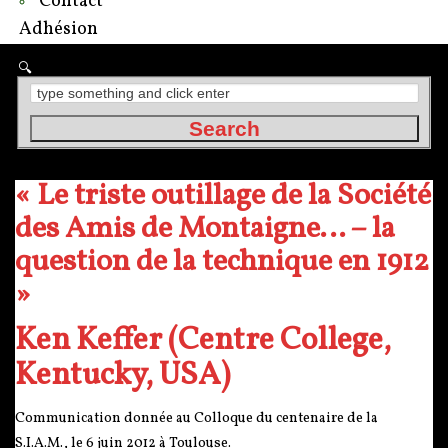
Contact
Adhésion
« Le triste outillage de la Société
des Amis de Montaigne… – la
question de la technique en 1912
»
Ken Keffer (Centre College,
Kentucky, USA)
Communication donnée au Colloque du centenaire de la
S.I.A.M., le 6 juin 2012 à Toulouse.