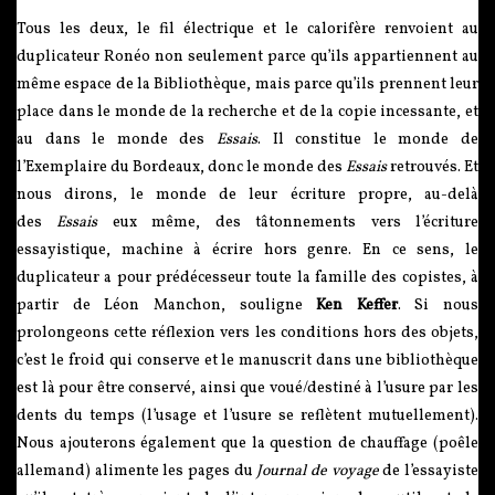
Tous les deux, le fil électrique et le calorifère renvoient au
duplicateur Ronéo non seulement parce qu’ils appartiennent au
même espace de la Bibliothèque, mais parce qu’ils prennent leur
place dans le monde de la recherche et de la copie incessante, et
au dans le monde des
Essais
. Il constitue le monde de
l’Exemplaire du Bordeaux, donc le monde des
Essais
retrouvés. Et
nous dirons, le monde de leur écriture propre, au-delà
des
Essais
eux même, des tâtonnements vers l’écriture
essayistique, machine à écrire hors genre. En ce sens, le
duplicateur a pour prédécesseur toute la famille des copistes, à
partir de Léon Manchon, souligne
Ken Keffer
. Si nous
prolongeons cette réflexion vers les conditions hors des objets,
c’est le froid qui conserve et le manuscrit dans une bibliothèque
est là pour être conservé, ainsi que voué/destiné à l’usure par les
dents du temps (l’usage et l’usure se reflètent mutuellement).
Nous ajouterons également que la question de chauffage (poêle
allemand) alimente les pages du
Journal de voyage
de l’essayiste