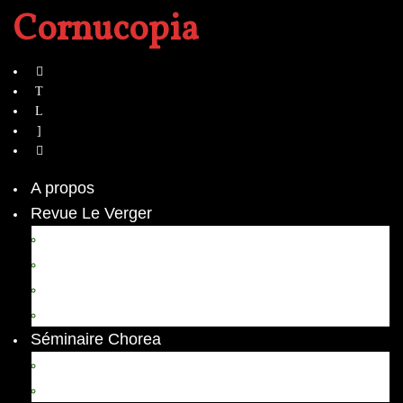
Cornucopia
A propos
Revue Le Verger
Bouquets
boutures
herbes folles
contrepoint fleuri
Séminaire Chorea
Chorea – Informations pratiques
Chorea 2020