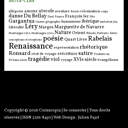
MOTS-CLÉS
atecole
amour
allégorie
aventure
colonisation
Brésil
corps
danse
Du Bellay
François Ier
Duel
France
fête
Gargantua
ibérique
humanisme
Guerre
géographie
imitation
Jeu
Léry
Marguerite de Navarre
Marges
Libéralité
Nature
Orient
Montaigne 1912-Montaigne 2012
Pléiade
Portraits. Entre
poésie
Rabelais
Quart Livre
conceptions et réceptions
Renaissance
rhétorique
représentation
Ronsard
satire
réécriture
récit de voyage
Traduire au
tragédie
viol
XVIe siècle
voyage
évangélisme
XVIeme siècle
Copyright © 2026
Cornucopia
|
Se connecter
| Tous droits
réservés | ISSN 2261-8430 | Web Design :
Julien Pajot