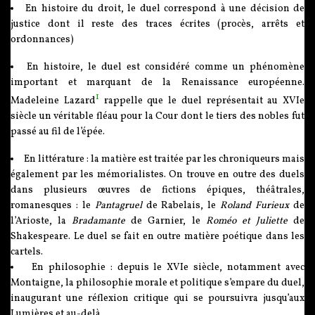
En histoire du droit, le duel correspond à une décision de
justice dont il reste des traces écrites (procès, arrêts et
ordonnances)
En histoire, le duel est considéré comme un phénomène
important et marquant de la Renaissance européenne.
1
Madeleine Lazard
rappelle que le duel représentait au XVIe
siècle un véritable fléau pour la Cour dont le tiers des nobles fut
passé au fil de l’épée.
En littérature : la matière est traitée par les chroniqueurs mais
également par les mémorialistes. On trouve en outre des duels
dans plusieurs œuvres de fictions épiques, théâtrales,
romanesques : le
Pantagruel
de Rabelais, le
Roland Furieux
de
l’Arioste, la
Bradamante
de Garnier, le
Roméo et Juliette
de
Shakespeare. Le duel se fait en outre matière poétique dans les
cartels.
En philosophie : depuis le XVIe siècle, notamment avec
Montaigne, la philosophie morale et politique s’empare du duel,
inaugurant une réflexion critique qui se poursuivra jusqu’aux
Lumières et au-delà.