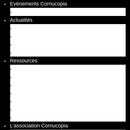
Evénements Cornucopia
Evénements passés
Actualités
Appels
Colloques
Arts et Spectacles
Vient de paraître
Ressources
Comptes Rendus
Archives et documents
Diachronies
Echos
Thema
Ressources pédagogiques
Liens amis et visites virtuelles
L’association Cornucopia