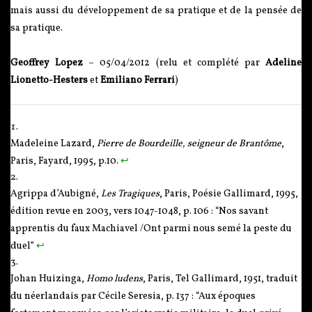
mais aussi du développement de sa pratique et de la pensée de
sa pratique.
Geoffrey Lopez
– 05/04/2012 (relu et complété par
Adeline
Lionetto-Hesters
et
Emiliano Ferrari
)
Madeleine Lazard,
Pierre de Bourdeille, seigneur de Brantôme
,
Paris, Fayard, 1995, p.10.
↩
Agrippa d’Aubigné,
Les Tragiques
, Paris, Poésie Gallimard, 1995,
édition revue en 2003, vers 1047-1048, p. 106 : “Nos savant
apprentis du faux Machiavel /Ont parmi nous semé la peste du
duel”
↩
Johan Huizinga,
Homo ludens
, Paris, Tel Gallimard, 1951, traduit
du néerlandais par Cécile Seresia, p. 137 : “Aux époques