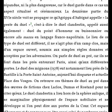
répandue, ni la plus dangereuse, car le duel garde dans ce cas un
aspect ritualisé et cérémonieux. La deuxième partie du
XVIe siècle voit se propager ce qu’Agrippa d’Aubigné appelle « la
2
peste du duel »
, c’est-à-dire le duel clandestin, appelé aussi
également : duel du point d’honneur ou buissonnier ou
encore
alla mazza
en langage franco-napolitain. Le lieu de ce
type de duel est différent, il ne s’agit plus d’un camp clos, mais
d’un espace ouvert, soumis aux simples règles données et
acceptées par les adversaires. On parle de duel au pré, car ils se
font dans les prés entourant Paris, ainsi qu’aux différentes
portes. Le duel des mignons (1578) eut notamment lieu près de la
Bastille à la Porte Saint-Antoine, aujourd’hui disparue et actuelle
Place des Vosges. On retrouve ces thèmes de duel au pré dans
des œuvres de fictions chez Laclos, Dumas et Rostand pour ne
citer qu’eux. Le duel clandestin a lieu hors de la sphère aulique, il
se marginalise physiquement de l’espace nobiliaire et se
développe si l’on peut dire aux portes de la Cour. Cet espace