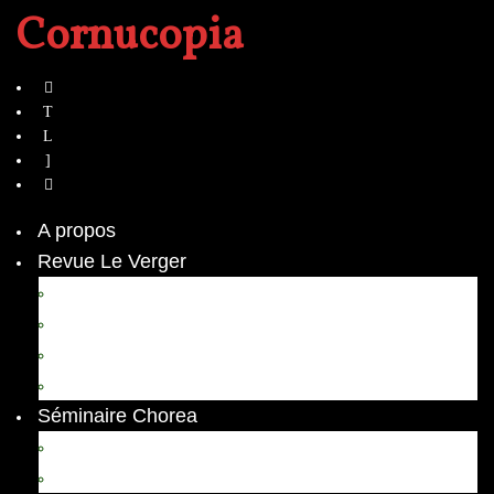
Cornucopia
A propos
Revue Le Verger
Bouquets
boutures
herbes folles
contrepoint fleuri
Séminaire Chorea
Chorea – Informations pratiques
Chorea 2020