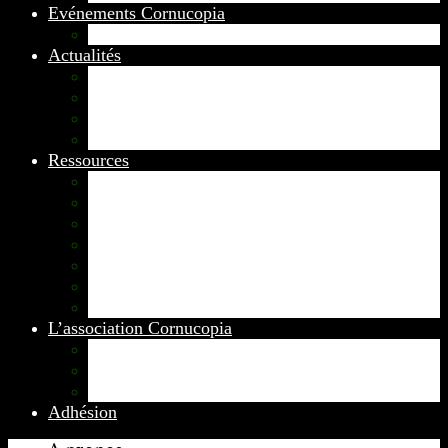
Evénements Cornucopia
Evénements passés
Actualités
Appels
Colloques
Arts et Spectacles
Vient de paraître
Ressources
Comptes Rendus
Archives et documents
Diachronies
Echos
Thema
Ressources pédagogiques
Liens amis et visites virtuelles
L’association Cornucopia
Annuaire des adhérents
Rédacteurs et contributeurs
Contact
Adhésion