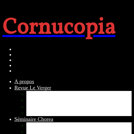
Cornucopia
A propos
Revue Le Verger
Bouquets
boutures
herbes folles
contrepoint fleuri
Séminaire Chorea
Chorea – Informations pratiques
Chorea 2020