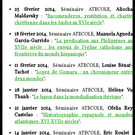
25 février 2014
, Séminaire ATECOLE,
Aliocha
Maldavsky
: “
Encomenderos, restitution et charité
chrétienne dans les Andes au XVIe siècle
“.
18 février 2014
, Séminaire ATECOLE,
Manuela Agueda
Garcia-Garrido
: “
La prédication aux Philippines au
XVIIe siècle : les enjeux de l’église catholique aux
frontières du monde hispanique
“.
11 février 2014
, Séminaire ATECOLE,
Louise Bénat-
Tachot
: “
Lopez de Gomara : un chroniqueur entre
deux mondes
“.
28 janvier 2014
, Séminaire ATECOLE,
Hélène Vu
Thanh
: “
Le Japon dans la mondialisation ibérique
“.
21 janvier 2014
, Séminaire ATECOLE,
Ofelia Rey
Castelao
: “
Historiographie espagnole et mondes
atlantiques, XVI-XVIIe siècles
“.
14 janvier 2014
, Séminaire ATECOLE,
Eric Roulet
: