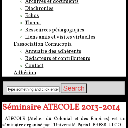
Archives et documents
Diachronies
Echos
Thema
Ressources pédagogiques
Liens amis et visites virtuelles
L’association Cornucopia
Annuaire des adhérents
Rédacteurs et contributeurs
Contact
Adhésion
Séminaire ATECOLE 2013-2014
ATECOLE (Atelier du Colonial et des Empires) est un
séminaire organisé par l’Université-Paris I-EHESS-ULCO