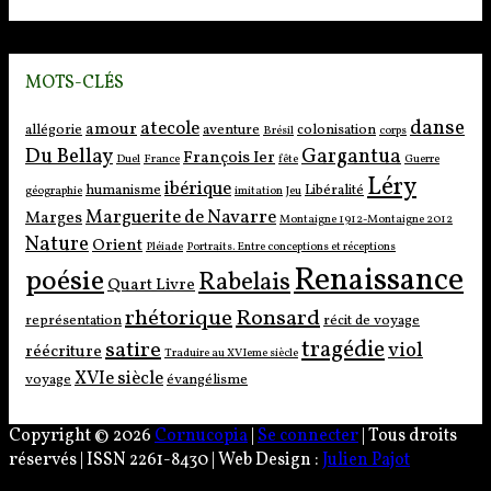
MOTS-CLÉS
danse
atecole
amour
allégorie
aventure
colonisation
Brésil
corps
Du Bellay
Gargantua
François Ier
Duel
France
fête
Guerre
Léry
ibérique
humanisme
Libéralité
géographie
imitation
Jeu
Marguerite de Navarre
Marges
Montaigne 1912-Montaigne 2012
Nature
Orient
Pléiade
Portraits. Entre conceptions et réceptions
Renaissance
poésie
Rabelais
Quart Livre
rhétorique
Ronsard
représentation
récit de voyage
tragédie
satire
viol
réécriture
Traduire au XVIeme siècle
XVIe siècle
voyage
évangélisme
Copyright © 2026
Cornucopia
|
Se connecter
| Tous droits
réservés | ISSN 2261-8430 | Web Design :
Julien Pajot