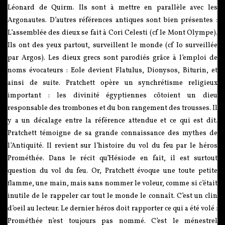
Léonard de Quirm. Ils sont à mettre en parallèle avec les
Argonautes. D’autres références antiques sont bien présentes :
L’assemblée des dieux se fait à Cori Celesti (cf le Mont Olympe).
Ils ont des yeux partout, surveillent le monde (cf Io surveillée
par Argos). Les dieux grecs sont parodiés grâce à l’emploi de
noms évocateurs : Eole devient Flatulus, Dionysos, Biturin, et
ainsi de suite. Pratchett opère un synchrétisme religieux
important : les divinité égyptiennes côtoient un dieu
responsable des trombones et du bon rangement des trousses. Il
y a un décalage entre la référence attendue et ce qui est dit.
Pratchett témoigne de sa grande connaissance des mythes de
l’Antiquité. Il revient sur l’histoire du vol du feu par le héros
Prométhée. Dans le récit qu’Hésiode en fait, il est surtout
question du vol du feu. Or, Pratchett évoque une toute petite
flamme, une main, mais sans nommer le voleur, comme si c’était
inutile de le rappeler car tout le monde le connaît. C’est un clin
d’oeil au lecteur. Le dernier héros doit rapporter ce qui a été volé :
Prométhée n’est toujours pas nommé. C’est le ménestrel