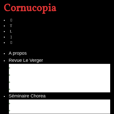
Cornucopia
A propos
Revue Le Verger
Bouquets
boutures
herbes folles
contrepoint fleuri
Séminaire Chorea
Chorea – Informations pratiques
Chorea 2020