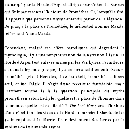
kidnappé par la Horde d’Argent dirigée par Cohen le Barbare
qui finit par raconter l’histoire de Prométhée. Or, lorsqu’il a fini,
il apparaît que personne n’avait entendu parler de la légende !
De plus, à la place de Prométhée, le ménestrel nomme Mazda,
référence à Ahura Mazda.
Cependant, malgré ces effets parodiques qui dégradent la
mythologie, il y a une remythification de la narration à la fin. La
Horde d’Argent est enlevée
in fine
par les Walkyries. Par ailleurs,
si, dans la légende grecque, il y a une réconcilition entre Zeus et
Prométhée grâce à Héraclès, chez Pratchett, Prométhée se libère
seul, et tue l’aigle. Il s’agit d’une réécriture fantaisiste, mais
Pratchett touche là à la question principale du mythe
prométhéen selon Eschyle : quelle est la place de l’homme dans
le monde, quelle est sa liberté ?
The Last Hero
, c’est l’histoire
d’une rébellion : les vieux de la Horde remercient Mazda de les
avoir enjoints à la liberté. Ils redeviennent des héros par le
sublime de l’ultime résistance.