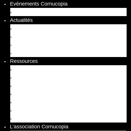
Evénements Cornucopia
Evénements passés
Actualités
Appels
Colloques
Arts et Spectacles
Vient de paraître
Ressources
Comptes Rendus
Archives et documents
Diachronies
Echos
Thema
Ressources pédagogiques
Liens amis et visites virtuelles
L’association Cornucopia