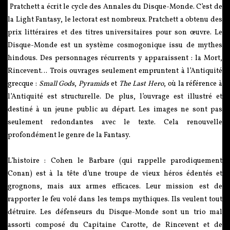
Pratchett a écrit le cycle des Annales du Disque-Monde. C’est de
la Light Fantasy, le lectorat est nombreux. Pratchett a obtenu des
prix littéraires et des titres universitaires pour son œuvre. Le
Disque-Monde est un système cosmogonique issu de mythes
hindous. Des personnages récurrents y apparaissent : la Mort,
Rincevent… Trois ouvrages seulement empruntent à l’Antiquité
grecque :
Small Gods
,
Pyramids
et
The Last Hero
, où la référence à
l’Antiquité est structurelle. De plus, l’ouvrage est illustré et
destiné à un jeune public au départ. Les images ne sont pas
seulement redondantes avec le texte. Cela renouvelle
profondément le genre de la Fantasy.
L’histoire : Cohen le Barbare (qui rappelle parodiquement
Conan) est à la tête d’une troupe de vieux héros édentés et
grognons, mais aux armes efficaces. Leur mission est de
rapporter le feu volé dans les temps mythiques. Ils veulent tout
détruire. Les défenseurs du Disque-Monde sont un trio mal
assorti composé du Capitaine Carotte, de Rincevent et de