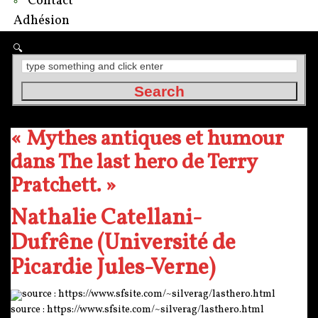
Contact
Adhésion
« Mythes antiques et humour
dans The last hero de Terry
Pratchett. »
Nathalie Catellani-
Dufrêne (Université de
Picardie Jules-Verne)
source : https://www.sfsite.com/~silverag/lasthero.html