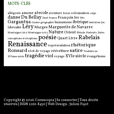
MOTS-CLÉS
atecole
amour
allégorie
aventure
colonisation
Brésil
corps
danse
Du Bellay
François Ier
Duel
France
fête
Gargantua
ibérique
humanisme
Guerre
géographie
imitation
Jeu
Léry
Marguerite de Navarre
Marges
Libéralité
Nature
Orient
Montaigne 1912-Montaigne 2012
Pléiade
Portraits. Entre
poésie
Rabelais
Quart Livre
conceptions et réceptions
Renaissance
rhétorique
représentation
Ronsard
satire
réécriture
récit de voyage
Traduire au
tragédie
viol
XVIe siècle
voyage
évangélisme
XVIeme siècle
Copyright © 2026
Cornucopia
|
Se connecter
| Tous droits
réservés | ISSN 2261-8430 | Web Design :
Julien Pajot