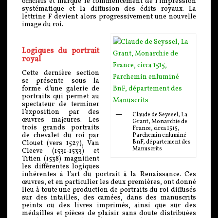
officiels et marque le commencement de l’impression
systématique et la diffusion des édits royaux. La
lettrine F devient alors progressivement une nouvelle
image du roi.
Logiques du portrait
royal
Cette dernière section
se présente sous la
forme d’une galerie de
portraits qui permet au
spectateur de terminer
l’exposition par des
Claude de Seyssel, La
œuvres majeures. Les
Grant, Monarchie de
trois grands portraits
France, circa 1515,
de chevalet du roi par
Parchemin enluminé
BnF, département des
Clouet (vers 1527), Van
Manuscrits
Cleeve (1531-1533) et
Titien (1538) magnifient
les différentes logiques
inhérentes à l’art du portrait à la Renaissance. Ces
œuvres, et en particulier les deux premières, ont donné
lieu à toute une production de portraits du roi diffusés
sur des intailles, des camées, dans des manuscrits
peints ou des livres imprimés, ainsi que sur des
médailles et pièces de plaisir sans doute distribuées