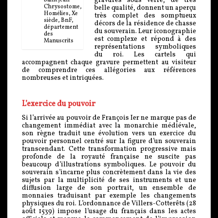
gravures sous verre, de très
Chrysostome,
belle qualité, donnent un aperçu
Homélies, Xe
très complet des somptueux
siècle, BnF,
décors de la résidence de chasse
département
du souverain. Leur iconographie
des
est complexe et répond à des
Manuscrits
représentations symboliques
du roi. Les cartels qui
accompagnent chaque gravure permettent au visiteur
de comprendre ces allégories aux références
nombreuses et intriquées.
L’exercice du pouvoir
Si l’arrivée au pouvoir de François Ier ne marque pas de
changement immédiat avec la monarchie médiévale,
son règne traduit une évolution vers un exercice du
pouvoir personnel centré sur la figure d’un souverain
transcendant. Cette transformation progressive mais
profonde de la royauté française ne suscite pas
beaucoup d’illustrations symboliques. Le pouvoir du
souverain s’incarne plus concrètement dans la vie des
sujets par la multiplicité de ses instruments et une
diffusion large de son portrait, un ensemble de
monnaies traduisant par exemple les changements
physiques du roi. L’ordonnance de Villers-Cotterêts (28
août 1539) impose l’usage du français dans les actes