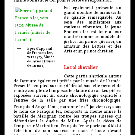
l’arme donnant le ton pour le reste de l’exposition.
Est également présenté un
grand nombre de manuscrits
de qualité remarquable. Au
sein des miniatures aux
couleurs vibrantes, le jeune
François Ier est tour à tour
montré comme un modèle de
justice, un prince guerrier, un
amateur des Lettres et des
Epée d'apparat
Arts et un prince chrétien.
de François Ier,
vers 1525, Musée
de l'armée (musée
de l'armée)
Le roi chevalier
Cette partie s’articule autour
de l’armure également prêtée par le musée de l’armée.
Présentée en pied sur un piédestal bas, elle permet de
rendre compte de l’imposante stature du roi. Les pièces
exposées suivent un ordre chronologique explicité à
l’entrée de la salle par une frise chronologique.
er
François d’Angoulême, couronné le 1
janvier 1515 sous
le nom de François Ier, remporte la même année la
bataille de Marignan contre les troupes suisses qui
défendaient le duché de Milan. Après le décès de
l’empereur Maximilien, François Ier se porte candidat à
l’élection de son successeur mais échoue devant