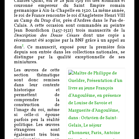
Charles Quint, élu le 28 juin 1519 roi des Romains et
couronné empereur du Saint Empire romain
germanique à Aix-la-Chapelle en 1520. La même année,
le roi de France rencontre le roi d’Angleterre Henri VIII
au Camp du Drap d’or, près d’Ardres dans le Pas-de-
Calais. A cette occasion sont commandés au peintre
Jean Bourdichon (1457-1521) trois manuscrits de la
Description des Douze Césars
dont une copie a
récemment été acquise par la BNF grâce à un appel au
1
don
. Ce manuscrit, exposé pour la première fois
depuis son entrée dans les collections nationales, se
distingue par la qualité exceptionnelle de ses
miniatures.
Les œuvres de cette
section thématique
sont donc remises
dans leur contexte
historique et
permettent de
comprendre la
construction de
l’image du roi, même
si celle-ci épouse
parfois peu la réalité
politique. Les œuvres
étrangères sont
également très bien