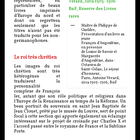
représentées, en
particulier de beaux
livres imprimés
d’Europe du nord et
dont on regrettera
seulement que les
Maître de Philippe de
Gueldre,
titres n’aient pas été
Présentation d’un livre au
traduits pour les non-
jeune
germanophones.
François d’Angoulême,
en présence
de Louise de Savoie et
Marguerite
Le roi très chrétien
d’Angoulême, dans :
Octavien de
Les images du roi
Saint-Gelais, Le séjour
chrétien sont très
d’honneur,
hétérogènes et
Paris, Antoine Vérard,
traduisent la
circa 1505- 1506, BnF
personnalité
complexe de François
Ier, autant que son rôle politique et religieux dans
l’Europe de la Renaissance au temps de la Réforme. Un
beau portrait du souverain en saint Jean Baptiste de
Jean Clouet, prêté par le musée du Louvre, sert de point
focal à cette section qui apporte également un éclairage
intéressant sur le projet de croisade par Charles X et
l’accord passé entre le royaume de France et la Sublime
Porte.