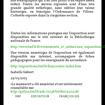
une scénographie qui a su tirer profit d’un espace assez
réduit. Toutes les œuvres exposées sont d’une très
grande qualité esthétique, sans oublier leur valeur
historique, en témoigne l’Ordonnance de Villers-
Cotterêts exposée dans la cinquième section.
Toutes les informations pratiques sur l’exposition sont
disponibles sur le site internet de la Bibliothèque
nationale de France.
http://www.bnf.fr/fr/evenements_et_culture/anx_expositions/f
Une version numérique de l’exposition est également
disponible sur internet, accompagnée de fiches
pédagogiques pour les enseignants du secondaire.
http://expositions.bnf.fr/francoisIer/index.htm
Isabelle Imbert
29/03/2015
1
Le manuscrit a été numérisé et est entièrement
consultable sur
http://gallica.bnf.fr/ark:/12148/btv1b10520228t
BNF
EXPOSITION
FRANÇOIS IER