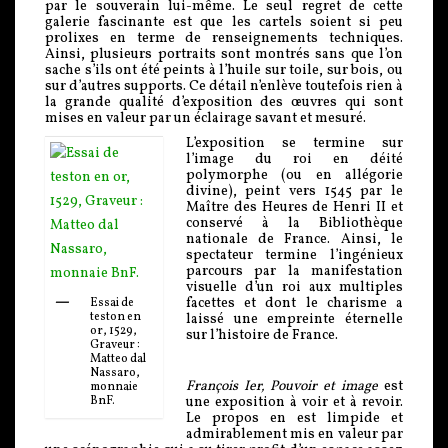
par le souverain lui-même. Le seul regret de cette
galerie fascinante est que les cartels soient si peu
prolixes en terme de renseignements techniques.
Ainsi, plusieurs portraits sont montrés sans que l’on
sache s’ils ont été peints à l’huile sur toile, sur bois, ou
sur d’autres supports. Ce détail n’enlève toutefois rien à
la grande qualité d’exposition des œuvres qui sont
mises en valeur par un éclairage savant et mesuré.
L’exposition se termine sur
l’image du roi en déité
polymorphe (ou en allégorie
divine), peint vers 1545 par le
Maître des Heures de Henri II et
conservé à la Bibliothèque
nationale de France. Ainsi, le
spectateur termine l’ingénieux
parcours par la manifestation
visuelle d’un roi aux multiples
facettes et dont le charisme a
Essai de
teston en
laissé une empreinte éternelle
or, 1529,
sur l’histoire de France.
Graveur :
Matteo dal
Nassaro,
François Ier, Pouvoir et image
est
monnaie
une exposition à voir et à revoir.
BnF.
Le propos en est limpide et
admirablement mis en valeur par