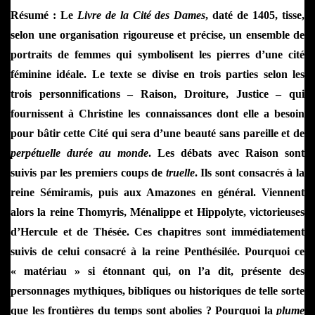
Résumé : Le
Livre de la Cité des Dames
, daté de 1405, tisse,
selon une organisation rigoureuse et précise, un ensemble de
portraits de femmes qui symbolisent les pierres d’une cité
féminine idéale. Le texte se divise en trois parties selon les
trois personnifications – Raison, Droiture, Justice – qui
fournissent à Christine les connaissances dont elle a besoin
pour bâtir cette Cité qui sera d’une beauté sans pareille et de
perpétuelle durée au monde
. Les débats avec Raison sont
suivis par les premiers coups de
truelle
. Ils sont consacrés à la
reine Sémiramis, puis aux Amazones en général. Viennent
alors la reine Thomyris, Ménalippe et Hippolyte, victorieuses
d’Hercule et de Thésée. Ces chapitres sont immédiatement
suivis de celui consacré à la reine Penthésilée. Pourquoi ce
« matériau » si étonnant qui, on l’a dit, présente des
personnages mythiques, bibliques ou historiques de telle sorte
que les frontières du temps sont abolies ? Pourquoi la
plume