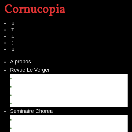
Cornucopia
A propos
Revue Le Verger
Bouquets
boutures
herbes folles
contrepoint fleuri
Séminaire Chorea
Chorea – Informations pratiques
Chorea 2020