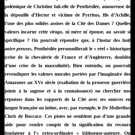
polémique de Christine fait-elle de Penthésilée, amoureuse de
la dépouille d’Hector et victime de Pyrrhus, fils d’Achille,
l’une des plus solides assises de la Cité des Dames ? Quelles
valeurs incarne cette
virago
, ni mère ni épouse, au savoir si
spécifique ? On pourrait répondre que, à l’instar des huit
autre
preuses
, Penthésilée personnifierait le « réel » historique
(crise de la chevalerie de France et d’Angleterre, doublée
d’une crise de la masculinité). Bien entendu, on pourrait
revendiquer les valeurs morales portées par l’imaginaire des
Amazones au XVe siècle (exaltation de la prouesse guerrière
jointe à la sagesse et à la connaissance) ou chercher nos
réponses dans les rapports de la Cité avec ses sources en
langue française ou latine, avec, par exemple, le
De Mulieribus
Claris
de Boccace. Ces pistes ne semblent pas d’une grande
aide pour rendre compte de la signification du recours
fondateur à l’« extra-ordinaire » bâtisseuse-auteure. On