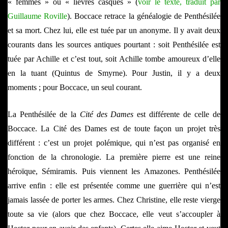
« femmes » ou « lièvres casqués » (
voir le texte, traduit par
Guillaume Roville
). Boccace
retrace la généalogie de Penthésilée
et sa mort. Chez lui, elle est tuée par un anonyme. Il y avait deux
courants dans les sources
antiques pourtant : soit Penthésilée est
tuée par Achille et c’est tout, soit
Achille tombe amoureux d’elle
en la tuant (Quintus de Smyrne). Pour Justin, il y a deux
moments ; pour Boccace, un seul courant.
La Penthésilée de la
Cité des Dames
est différente de celle de
Boccace. La Cité des Dames est de toute façon un projet très
différent : c’est un projet polémique, qui n’est pas organisé en
fonction de la chronologie. La première pierre est une reine
héroïque, Sémiramis. Puis viennent les Amazones. Penthésilée
arrive enfin : elle est présentée comme une guerrière qui n’est
jamais lassée de porter les armes. Chez Christine, elle reste vierge
toute sa vie (alors que chez Boccace, elle veut s’accoupler à