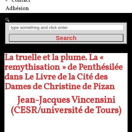
Contact
Adhésion
La truelle et la plume. La «
remythisation » de Penthésilée
dans Le Livre de la Cité des
Dames de Christine de Pizan
Jean-Jacques Vincensini
(CESR/université de Tours)