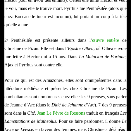
Hector pour en avoir des enfants). Certes elle aime Hector et veut
le voir, mais elle le trouve mort. Pyrrhus tue Penthésilée (alors que
chez Boccace le tueur est inconnu), lui portant un coup à la tête
qu’elle a nue.
2/ Penthésilée est présente ailleurs dans l’
œuvre entière
de
Christine de Pizan. Elle est dans l’
Epistre Othea
, où Othea envoie
une lettre à Hector qui a 15 ans. Dans
La Mutacion de Fortune
,
Ajax et Pyrrhus sont contre elle.
Pour ce qui est des Amazones, elles sont omniprésentes dans la
littérature médiévale et présentes chez Christine de Pizan. Les
combattantes sont nombreuses chez elle : les 9 preuses, sans parler
de Jeanne d’Arc (dans le
Ditié de Jehanne d’Arc
)
. 7 des 9 preuses
sont dans la
Cité
.
Jean Le Fèvre de Ressons
traduit en français
Les
Lamentations de Matheolus
. Pour se faire pardonner, il donne
Le
Livre de
Lëesce
, en faveur des femmes, mais Christine a déjà réagi