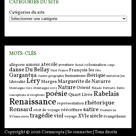
CATÉGORIES DU SITE
Catégories du site
MOTS-CLÉS
atecole
amour
allégorie
aventure
colonisation
Brésil
corps
danse
Du Bellay
François Ier
Duel
France
fête
Gargantua
ibérique
humanisme
Guerre
géographie
imitation
Jeu
Léry
Marguerite de Navarre
Marges
Libéralité
Nature
Orient
Montaigne 1912-Montaigne 2012
Pléiade
Portraits. Entre
poésie
Rabelais
Quart Livre
conceptions et réceptions
Renaissance
rhétorique
représentation
Ronsard
satire
réécriture
récit de voyage
Traduire au
tragédie
viol
XVIe siècle
voyage
évangélisme
XVIeme siècle
Copyright © 2026
Cornucopia
|
Se connecter
| Tous droits