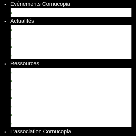
Evénements Cornucopia
Evénements passés
Actualités
Appels
Colloques
Arts et Spectacles
Vient de paraître
Ressources
Comptes Rendus
Archives et documents
Diachronies
Echos
Thema
Ressources pédagogiques
Liens amis et visites virtuelles
L’association Cornucopia