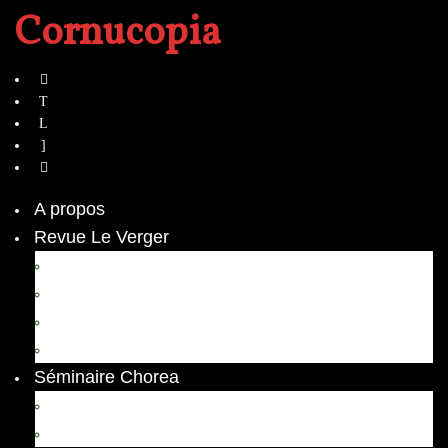
Cornucopia
A propos
Revue Le Verger
Bouquets
boutures
herbes folles
contrepoint fleuri
Séminaire Chorea
Chorea – Informations pratiques
Chorea 2020