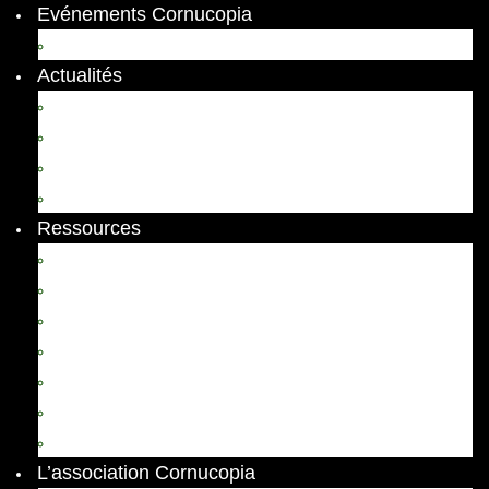
Evénements Cornucopia
Evénements passés
Actualités
Appels
Colloques
Arts et Spectacles
Vient de paraître
Ressources
Comptes Rendus
Archives et documents
Diachronies
Echos
Thema
Ressources pédagogiques
Liens amis et visites virtuelles
L’association Cornucopia