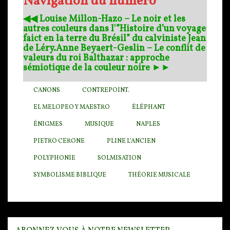
Navigation du numéro
◀︎◀︎ Louise Millon-Hazo – Le noir et les
autres couleurs dans l'”Histoire d’un voyage
faict en la terre du Brésil” du calviniste Jean
de Léry.
Anne Beyaert-Geslin – Le conflit de
valeurs du roi Balthazar : approche
sémiotique de la couleur noire ►►
CANONS
CONTREPOINT.
EL MELOPEO Y MAESTRO
ÉLÉPHANT
ÉNIGMES
MUSIQUE
NAPLES
PIETRO CERONE
PLINE L’ANCIEN
POLYPHONIE
SOLMISATION
SYMBOLISME BIBLIQUE
THÉORIE MUSICALE