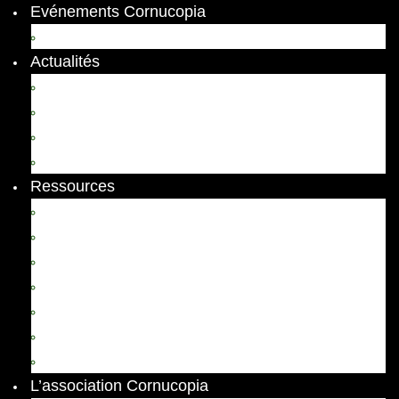
Evénements Cornucopia
Evénements passés
Actualités
Appels
Colloques
Arts et Spectacles
Vient de paraître
Ressources
Comptes Rendus
Archives et documents
Diachronies
Echos
Thema
Ressources pédagogiques
Liens amis et visites virtuelles
L’association Cornucopia