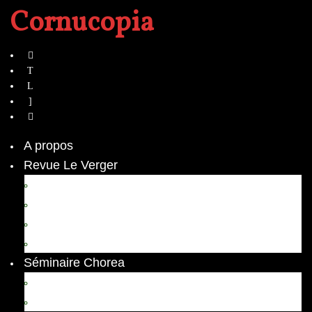
Cornucopia
A propos
Revue Le Verger
Bouquets
boutures
herbes folles
contrepoint fleuri
Séminaire Chorea
Chorea – Informations pratiques
Chorea 2020