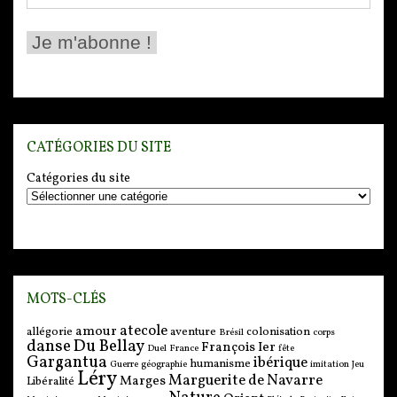
CATÉGORIES DU SITE
Catégories du site
MOTS-CLÉS
atecole
amour
allégorie
aventure
colonisation
Brésil
corps
danse
Du Bellay
François Ier
Duel
France
fête
Gargantua
ibérique
humanisme
Guerre
géographie
imitation
Jeu
Léry
Marguerite de Navarre
Marges
Libéralité