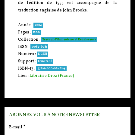
de l’édition de 1555 est accompagné de la
traduction anglaise de John Brooke.
Année :
2024
Pages :
1200
Collection :
Travaux d’Humanisme et Renaissance
ISSN :
0082-6081
Numéro :
DCLIII
Support :
Livre relié
ISBN-13 :
978-2-600-06461-3
Lien :
Librairie Droz (France)
ABONNEZ-VOUS À NOTRE NEWSLETTER
E-mail
*