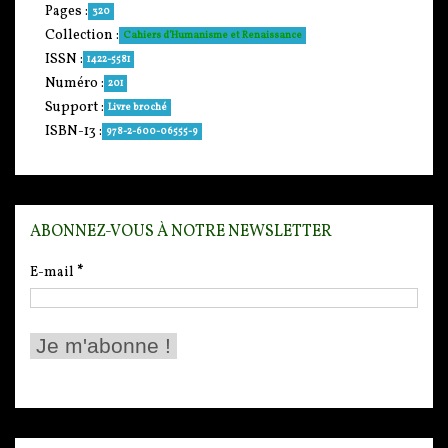
Pages :
320
Collection :
Cahiers d’Humanisme et Renaissance
ISSN :
1422-5581
Numéro :
201
Support :
Livre broché
ISBN-13 :
978-2-600-06555-9
ABONNEZ-VOUS À NOTRE NEWSLETTER
E-mail
*