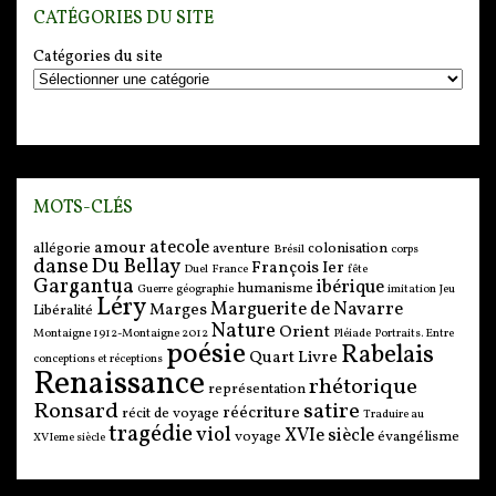
CATÉGORIES DU SITE
Catégories du site
MOTS-CLÉS
atecole
amour
allégorie
aventure
colonisation
Brésil
corps
danse
Du Bellay
François Ier
Duel
France
fête
Gargantua
ibérique
humanisme
Guerre
géographie
imitation
Jeu
Léry
Marguerite de Navarre
Marges
Libéralité
Nature
Orient
Montaigne 1912-Montaigne 2012
Pléiade
Portraits. Entre
poésie
Rabelais
Quart Livre
conceptions et réceptions
Renaissance
rhétorique
représentation
Ronsard
satire
réécriture
récit de voyage
Traduire au
tragédie
viol
XVIe siècle
voyage
évangélisme
XVIeme siècle