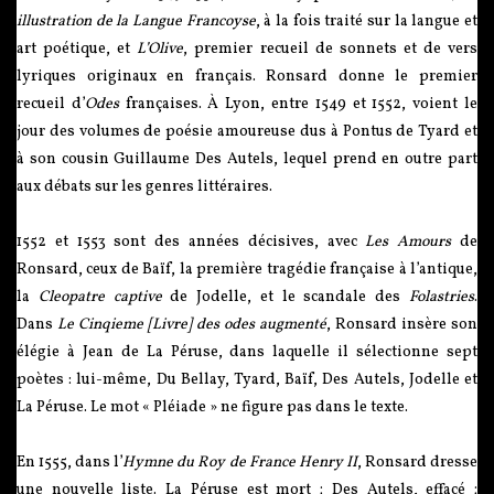
illustration de la Langue Francoyse
, à la fois traité sur la langue et
art poétique, et
L’Olive
, premier recueil de sonnets et de vers
lyriques originaux en français. Ronsard donne le premier
recueil d’
Odes
françaises. À Lyon, entre 1549 et 1552, voient le
jour des volumes de poésie amoureuse dus à Pontus de Tyard et
à son cousin Guillaume Des Autels, lequel prend en outre part
aux débats sur les genres littéraires.
1552 et 1553 sont des années décisives, avec
Les Amours
de
Ronsard, ceux de Baïf, la première tragédie française à l’antique,
la
Cleopatre captive
de Jodelle, et le scandale des
Folastries
.
Dans
Le Cinqieme [Livre] des odes augmenté
, Ronsard insère son
élégie à Jean de La Péruse, dans laquelle il sélectionne sept
poètes : lui-même, Du Bellay, Tyard, Baïf, Des Autels, Jodelle et
La Péruse. Le mot « Pléiade » ne figure pas dans le texte.
En 1555, dans l’
Hymne du Roy de France Henry II
, Ronsard dresse
une nouvelle liste. La Péruse est mort ; Des Autels, effacé ;