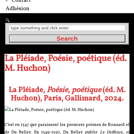
Contact
Adhésion
La Pléiade, Poésie, poétique (éd.
M. Huchon)
La Pléiade,
Poésie, poétique
(éd. M.
Huchon), Paris, Gallimard, 2024.
C’est en 1547 que paraissent les premiers poèmes de Ronsard et
de Du Bellay. En 1549-1550, Du Bellay publie
La Deffence, et