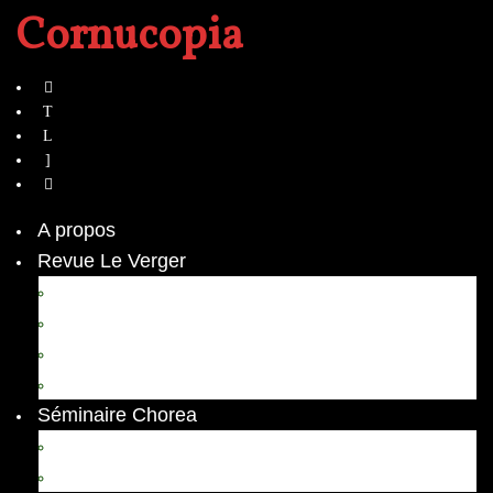
Cornucopia
A propos
Revue Le Verger
Bouquets
boutures
herbes folles
contrepoint fleuri
Séminaire Chorea
Chorea – Informations pratiques
Chorea 2020