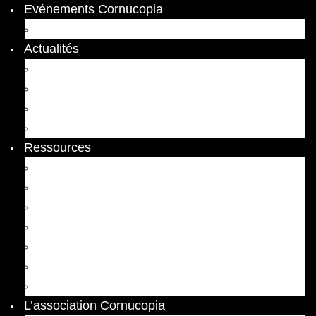
Evénements Cornucopia
Evénements passés
Actualités
Appels
Colloques
Arts et Spectacles
Vient de paraître
Ressources
Comptes Rendus
Archives et documents
Diachronies
Echos
Thema
Ressources pédagogiques
Liens amis et visites virtuelles
L’association Cornucopia