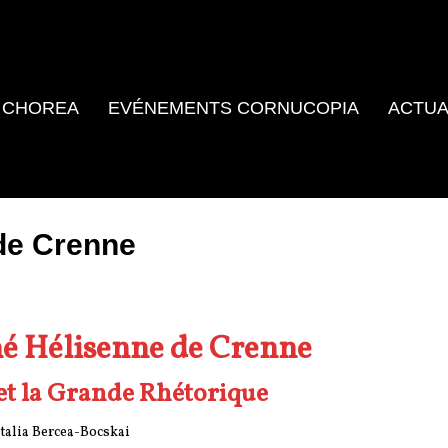
 CHOREA
EVÉNEMENTS CORNUCOPIA
ACTUA
de Crenne
né Hélisenne de Crenne
 et la Grande Rhétorique
talia Bercea-Bocskai