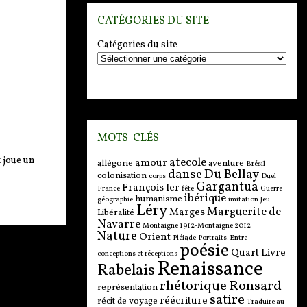
CATÉGORIES DU SITE
Catégories du site
MOTS-CLÉS
x joue un
atecole
amour
allégorie
aventure
Brésil
danse
Du Bellay
colonisation
corps
Duel
Gargantua
François Ier
France
fête
Guerre
ibérique
humanisme
géographie
imitation
Jeu
Léry
Marguerite de
Marges
Libéralité
Navarre
Montaigne 1912-Montaigne 2012
Nature
Orient
Pléiade
Portraits. Entre
poésie
Quart Livre
conceptions et réceptions
Renaissance
Rabelais
rhétorique
Ronsard
représentation
satire
réécriture
récit de voyage
Traduire au