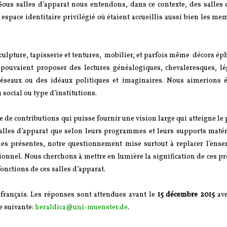
 Sous salles d’apparat nous entendons, dans ce contexte, des salles 
espace identitaire privilégié où étaient accueillis aussi bien les me
 sculpture, tapisserie et tentures, mobilier, et parfois même décors 
 pouvaient proposer des lectures généalogiques, chevaleresques, lé
 réseaux ou des idéaux politiques et imaginaires. Nous aimerions é
 social ou type d’institutions.
 de contributions qui puisse fournir une vision large qui atteigne le
alles d’apparat que selon leurs programmes et leurs supports matéri
ries présentes, notre questionnement mise surtout à replacer l’ense
tionnel. Nous cherchons à mettre en lumière la signification de ces
onctions de ces salles d’apparat.
français. Les réponses sont attendues avant le
15 décembre 2015
ave
e suivante:
heraldica@uni-muenster.de
.