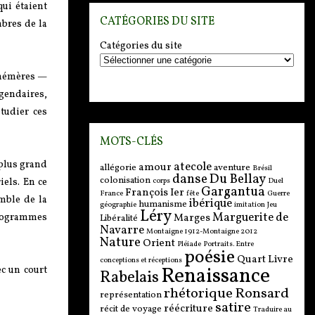
qui étaient
CATÉGORIES DU SITE
mbres de la
Catégories du site
éphémères —
gendaires,
tudier ces
MOTS-CLÉS
 plus grand
atecole
amour
allégorie
aventure
Brésil
danse
Du Bellay
colonisation
corps
Duel
els. En ce
Gargantua
François Ier
France
fête
Guerre
mble de la
ibérique
humanisme
géographie
imitation
Jeu
Léry
Marguerite de
Marges
 programmes
Libéralité
Navarre
Montaigne 1912-Montaigne 2012
Nature
Orient
Pléiade
Portraits. Entre
poésie
Quart Livre
conceptions et réceptions
Renaissance
c un court
Rabelais
rhétorique
Ronsard
représentation
satire
réécriture
récit de voyage
Traduire au