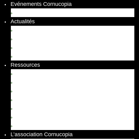
Evénements Cornucopia
Evénements passés
Actualités
Appels
Colloques
Arts et Spectacles
Vient de paraître
Ressources
Comptes Rendus
Archives et documents
Diachronies
Echos
Thema
Ressources pédagogiques
Liens amis et visites virtuelles
L’association Cornucopia