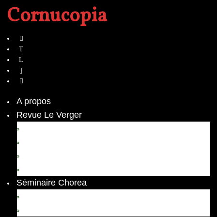
Cornucopia
A propos
Revue Le Verger
Bouquets
boutures
herbes folles
contrepoint fleuri
Séminaire Chorea
Chorea – Informations pratiques
Chorea 2020