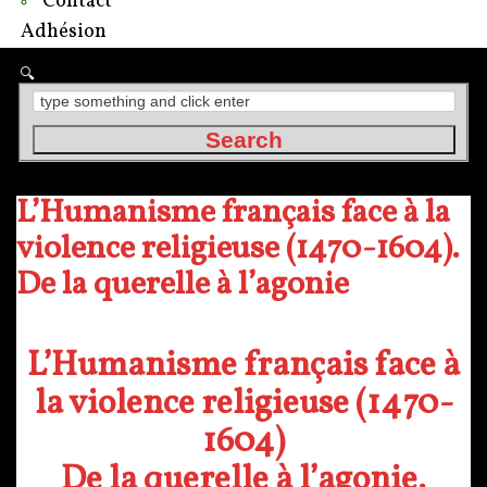
Contact
Adhésion
L’Humanisme français face à la
violence religieuse (1470-1604).
De la querelle à l’agonie
L’Humanisme français face à
la violence religieuse
(1470-
1604)
De la querelle à l’agonie.