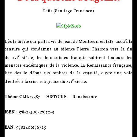
Peña (Santiago Francisco)
Dès la tuerie qui prit la vie de Jean de Montreuil en 1418 jusqu’à la
censure qui condamna au silence Pierre Charron vers la fin
e
du
xvi
siècle, les humanistes français subirent toujours les
menaces endémiques de la violence. La Renaissance française,
liée dès le début aux ombres de la cruauté, ouvre une voie
e
d’entrée à la crise religieuse du
xvi
siècle.
Thème CLIL :
3387 — HISTOIRE — Renaissance
ISBN :
978-2-406-17672-5
EAN :
9782406176725