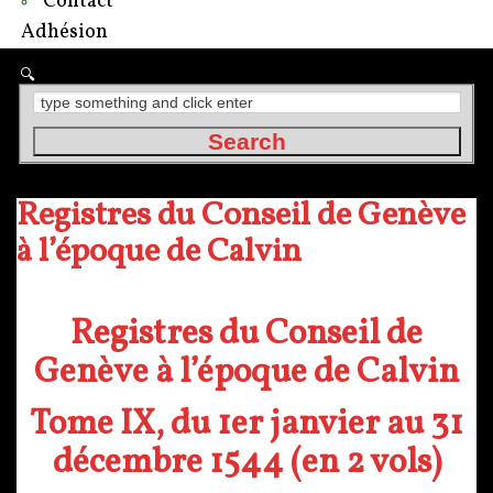
Contact
Adhésion
Registres du Conseil de Genève
à l’époque de Calvin
Registres du Conseil de
Genève à l’époque de Calvin
Tome IX, du 1er janvier au 31
décembre 1544 (en 2 vols)