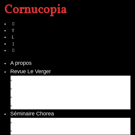
Cornucopia
A propos
Revue Le Verger
Bouquets
boutures
herbes folles
contrepoint fleuri
Séminaire Chorea
Chorea – Informations pratiques
Chorea 2020