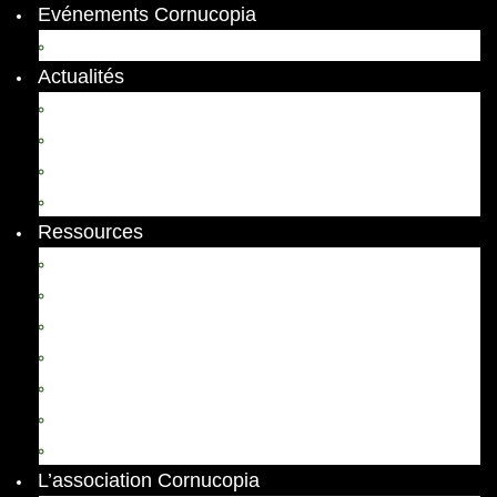
Evénements Cornucopia
Evénements passés
Actualités
Appels
Colloques
Arts et Spectacles
Vient de paraître
Ressources
Comptes Rendus
Archives et documents
Diachronies
Echos
Thema
Ressources pédagogiques
Liens amis et visites virtuelles
L’association Cornucopia