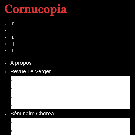
Cornucopia
A propos
Revue Le Verger
Bouquets
boutures
herbes folles
contrepoint fleuri
Séminaire Chorea
Chorea – Informations pratiques
Chorea 2020