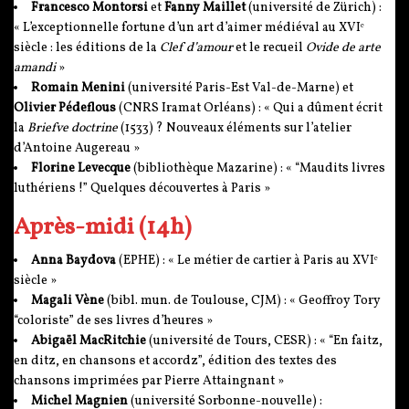
Francesco Montorsi
et
Fanny Maillet
(université de Zürich) :
« L’exceptionnelle fortune d’un art d’aimer médiéval au
XVI
ᵉ
siècle : les éditions de la
Clef d’amour
et le recueil
Ovide de arte
amandi
»
Romain Menini
(université Paris-Est Val-de-Marne) et
Olivier Pédeflous
(CNRS Iramat Orléans) : « Qui a dûment écrit
la
Briefve doctrine
(1533) ? Nouveaux éléments sur l’atelier
d’Antoine Augereau »
Florine Levecque
(bibliothèque Mazarine) : « “Maudits livres
luthériens !” Quelques découvertes à Paris »
Après-midi (14h)
Anna Baydova
(EPHE) : « Le métier de cartier à Paris au
XVI
ᵉ
siècle »
Magali Vène
(bibl. mun. de Toulouse, CJM) : « Geoffroy Tory
“coloriste” de ses livres d’heures »
Abigaël MacRitchie
(université de Tours, CESR) : « “En faitz,
en ditz, en chansons et accordz”, édition des textes des
chansons imprimées par Pierre Attaingnant »
Michel Magnien
(université Sorbonne-nouvelle) :