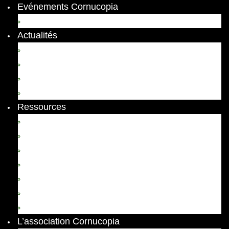
Evénements Cornucopia
Evénements passés
Actualités
Appels
Colloques
Arts et Spectacles
Vient de paraître
Ressources
Comptes Rendus
Archives et documents
Diachronies
Echos
Thema
Ressources pédagogiques
Liens amis et visites virtuelles
L’association Cornucopia