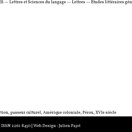
ettres et Sciences du langage — Lettres — Etudes littéraires géné
ation, passeur culturel, Amérique coloniale, Pérou, XVIe siècle
 | ISSN 2261-8430 | Web Design :
Julien Pajot