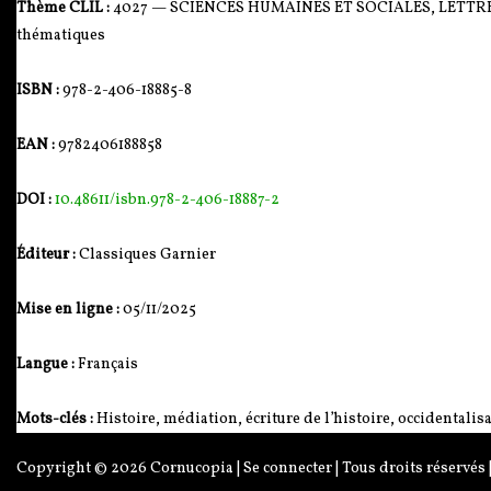
Thème CLIL :
4027 — SCIENCES HUMAINES ET SOCIALES, LETTRES — L
thématiques
ISBN :
978-2-406-18885-8
EAN :
9782406188858
DOI :
10.48611/isbn.978-2-406-18887-2
Éditeur :
Classiques Garnier
Mise en ligne :
05/11/2025
Langue :
Français
Mots-clés :
Histoire, médiation, écriture de l’histoire, occidentalis
Copyright © 2026
Cornucopia
|
Se connecter
| Tous droits réservés