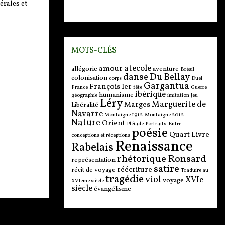
rales et
MOTS-CLÉS
atecole
amour
allégorie
aventure
Brésil
danse
Du Bellay
colonisation
corps
Duel
Gargantua
François Ier
France
fête
Guerre
ibérique
humanisme
géographie
imitation
Jeu
Léry
Marguerite de
Marges
Libéralité
Navarre
Montaigne 1912-Montaigne 2012
Nature
Orient
Pléiade
Portraits. Entre
poésie
Quart Livre
conceptions et réceptions
Renaissance
Rabelais
rhétorique
Ronsard
représentation
satire
réécriture
récit de voyage
Traduire au
tragédie
viol
XVIe
voyage
XVIeme siècle
siècle
évangélisme