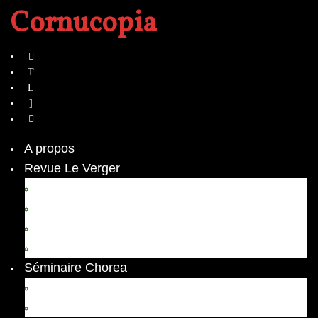
Cornucopia
A propos
Revue Le Verger
Bouquets
boutures
herbes folles
contrepoint fleuri
Séminaire Chorea
Chorea – Informations pratiques
Chorea 2020