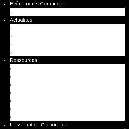
Evénements Cornucopia
Evénements passés
Actualités
Appels
Colloques
Arts et Spectacles
Vient de paraître
Ressources
Comptes Rendus
Archives et documents
Diachronies
Echos
Thema
Ressources pédagogiques
Liens amis et visites virtuelles
L’association Cornucopia