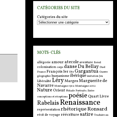
CATÉGORIES DU SITE
Catégories du site
MOTS-CLÉS
atecole
amour
allégorie
aventure
Brésil
danse
Du Bellay
colonisation
corps
Duel
Gargantua
François Ier
France
fête
Guerre
ibérique
humanisme
géographie
imitation
Jeu
Léry
Marguerite de
Marges
Libéralité
Navarre
Montaigne 1912-Montaigne 2012
Nature
Orient
Pléiade
Portraits. Entre
poésie
Quart Livre
conceptions et réceptions
Renaissance
Rabelais
rhétorique
Ronsard
représentation
satire
réécriture
récit de voyage
Traduire au