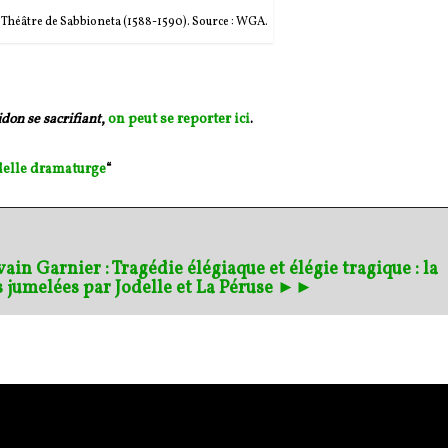
héâtre de Sabbioneta (1588-1590). Source : WGA.
don se sacrifiant
,
on peut se reporter
ici
.
delle dramaturge
“
vain Garnier : Tragédie élégiaque et élégie tragique : la
 jumelées par Jodelle et La Péruse ►►