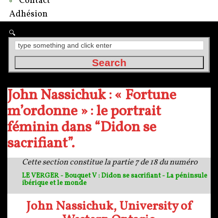
Contact
Adhésion
John Nassichuk : « Fortune
m’ordonne » : le portrait
féminin dans “Didon se
sacrifiant”.
Cette section constitue la partie 7 de 18 du numéro
LE VERGER - Bouquet V : Didon se sacrifiant - La péninsule
ibérique et le monde
John Nassichuk, University of