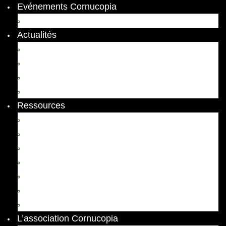
Evénements Cornucopia
Evénements passés
Actualités
Appels
Colloques
Arts et Spectacles
Vient de paraître
Ressources
Comptes Rendus
Archives et documents
Diachronies
Echos
Thema
Ressources pédagogiques
Liens amis et visites virtuelles
L’association Cornucopia