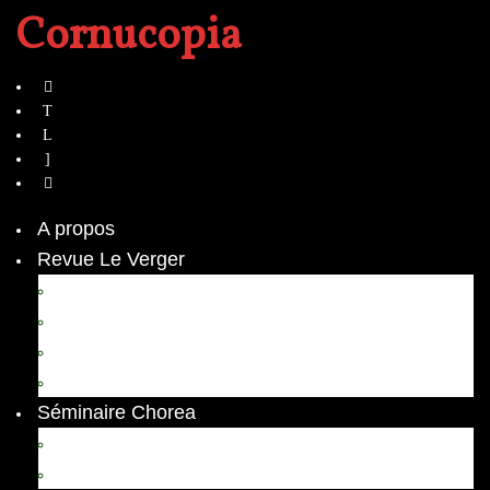
Cornucopia
A propos
Revue Le Verger
Bouquets
boutures
herbes folles
contrepoint fleuri
Séminaire Chorea
Chorea – Informations pratiques
Chorea 2020