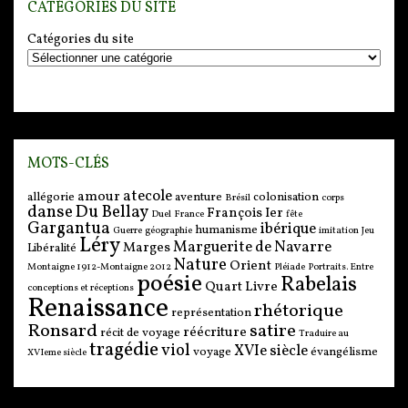
CATÉGORIES DU SITE
Catégories du site
MOTS-CLÉS
atecole
amour
allégorie
aventure
colonisation
Brésil
corps
danse
Du Bellay
François Ier
Duel
France
fête
Gargantua
ibérique
humanisme
Guerre
géographie
imitation
Jeu
Léry
Marguerite de Navarre
Marges
Libéralité
Nature
Orient
Montaigne 1912-Montaigne 2012
Pléiade
Portraits. Entre
poésie
Rabelais
Quart Livre
conceptions et réceptions
Renaissance
rhétorique
représentation
Ronsard
satire
réécriture
récit de voyage
Traduire au
tragédie
viol
XVIe siècle
voyage
évangélisme
XVIeme siècle