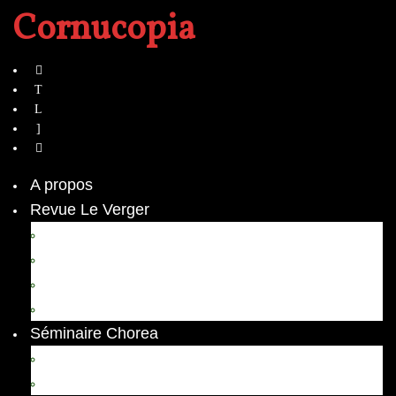
Cornucopia
A propos
Revue Le Verger
Bouquets
boutures
herbes folles
contrepoint fleuri
Séminaire Chorea
Chorea – Informations pratiques
Chorea 2020