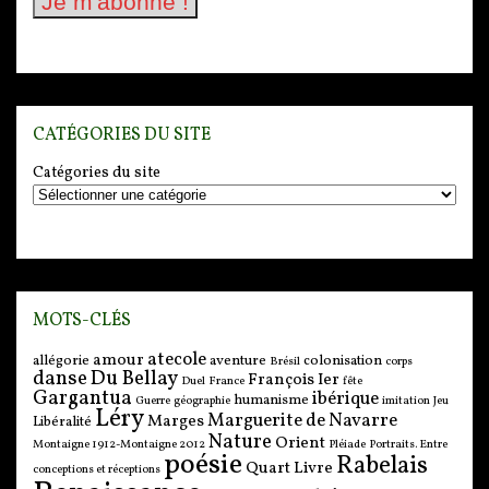
CATÉGORIES DU SITE
Catégories du site
MOTS-CLÉS
atecole
amour
allégorie
aventure
colonisation
Brésil
corps
danse
Du Bellay
François Ier
Duel
France
fête
Gargantua
ibérique
humanisme
Guerre
géographie
imitation
Jeu
Léry
Marguerite de Navarre
Marges
Libéralité
Nature
Orient
Montaigne 1912-Montaigne 2012
Pléiade
Portraits. Entre
poésie
Rabelais
Quart Livre
conceptions et réceptions