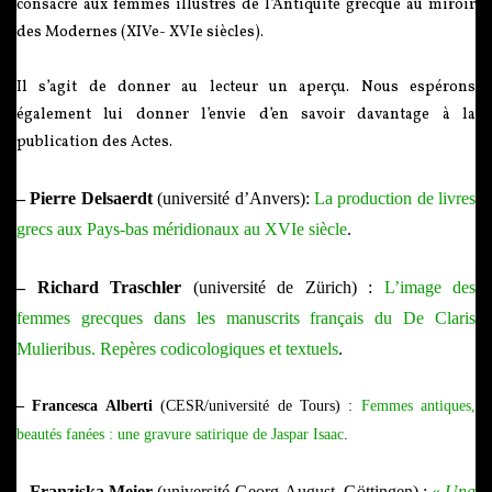
consacré aux femmes illustres de l’Antiquité grecque au miroir
des Modernes (XIVe- XVIe siècles).
Il s’agit de donner au lecteur un aperçu. Nous espérons
également lui donner l’envie d’en savoir davantage à la
publication des Actes.
– Pierre Delsaerdt
(université d’Anvers):
La production de livres
grecs aux Pays-bas méridionaux au XVIe siècle
.
– Richard Traschler
(université de Zürich) :
L’image des
femmes grecques dans les manuscrits français du De Claris
Mulieribus. Repères codicologiques et textuels
.
– Francesca Alberti
(CESR/université de Tours) :
Femmes antiques,
beautés fanées : une gravure satirique de Jaspar Isaac
.
– Franziska Meier
(université Georg-August, Göttingen) :
«
Una