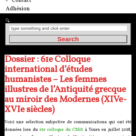
Contact
Adhésion
Dossier : 61e Colloque
international d’études
humanistes – Les femmes
illustres de l’Antiquité grecque
au miroir des Modernes (XIVe-
XVIe siècles)
Voici une sélection subjective de communications qui ont été
données lors du
61e colloque du CESR
à Tours en juillet 2018,