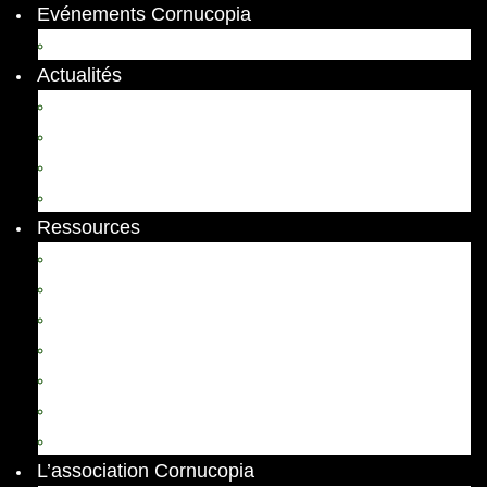
Evénements Cornucopia
Evénements passés
Actualités
Appels
Colloques
Arts et Spectacles
Vient de paraître
Ressources
Comptes Rendus
Archives et documents
Diachronies
Echos
Thema
Ressources pédagogiques
Liens amis et visites virtuelles
L’association Cornucopia