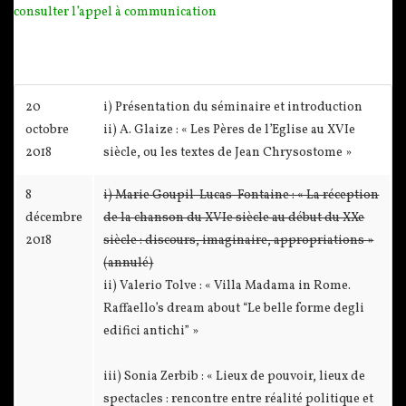
consulter l’appel à communication
20
i) Présentation du séminaire et introduction
octobre
ii) A. Glaize : « Les Pères de l’Eglise au XVIe
2018
siècle, ou les textes de Jean Chrysostome »
8
i) Marie Goupil-Lucas-Fontaine : « La réception
décembre
de la chanson du XVIe siècle au début du XXe
2018
siècle : discours, imaginaire, appropriations »
(annulé)
ii) Valerio Tolve : « Villa Madama in Rome.
Raffaello’s dream about “Le belle forme degli
edifici antichi” »
iii) Sonia Zerbib : « Lieux de pouvoir, lieux de
spectacles : rencontre entre réalité politique et