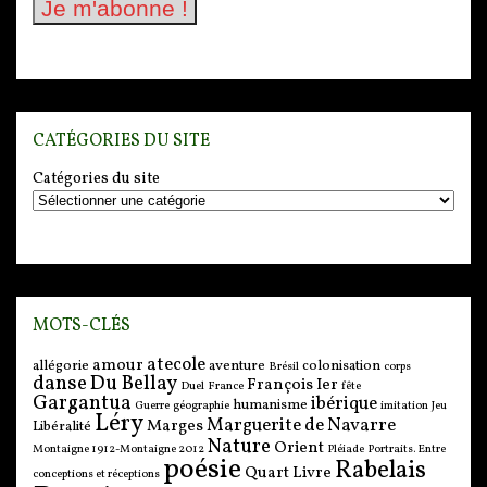
CATÉGORIES DU SITE
Catégories du site
MOTS-CLÉS
atecole
amour
allégorie
aventure
colonisation
Brésil
corps
danse
Du Bellay
François Ier
Duel
France
fête
Gargantua
ibérique
humanisme
Guerre
géographie
imitation
Jeu
Léry
Marguerite de Navarre
Marges
Libéralité
Nature
Orient
Montaigne 1912-Montaigne 2012
Pléiade
Portraits. Entre
poésie
Rabelais
Quart Livre
conceptions et réceptions