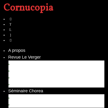
Cornucopia
A propos
Revue Le Verger
Bouquets
boutures
herbes folles
contrepoint fleuri
Séminaire Chorea
Chorea – Informations pratiques
Chorea 2020