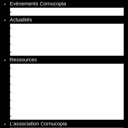
Evénements Cornucopia
Evénements passés
Actualités
Appels
Colloques
Arts et Spectacles
Vient de paraître
Ressources
Comptes Rendus
Archives et documents
Diachronies
Echos
Thema
Ressources pédagogiques
Liens amis et visites virtuelles
L’association Cornucopia