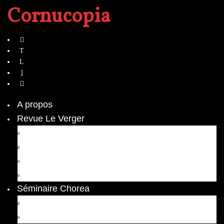
Cornucopia
A propos
Revue Le Verger
Bouquets
boutures
herbes folles
contrepoint fleuri
Séminaire Chorea
Chorea – Informations pratiques
Chorea 2020