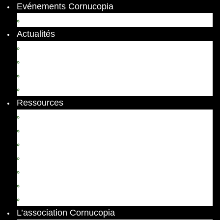
Evénements Cornucopia
Evénements passés
Actualités
Appels
Colloques
Arts et Spectacles
Vient de paraître
Ressources
Comptes Rendus
Archives et documents
Diachronies
Echos
Thema
Ressources pédagogiques
Liens amis et visites virtuelles
L’association Cornucopia