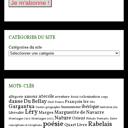
CATÉGORIES DU SITE
Catégories du site
MOTS-CLÉS
atecole
amour
allégorie
aventure
colonisation
Brésil
corps
danse
Du Bellay
François Ier
Duel
France
fête
Gargantua
ibérique
humanisme
Guerre
géographie
imitation
Jeu
Léry
Marguerite de Navarre
Marges
Libéralité
Nature
Orient
Montaigne 1912-Montaigne 2012
Pléiade
Portraits. Entre
poésie
Rabelais
Quart Livre
conceptions et réceptions