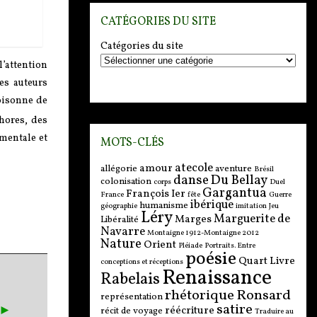
CATÉGORIES DU SITE
Catégories du site
l’attention
es auteurs
foisonne de
phores, des
ementale et
MOTS-CLÉS
atecole
amour
allégorie
aventure
Brésil
danse
Du Bellay
colonisation
corps
Duel
Gargantua
François Ier
France
fête
Guerre
ibérique
humanisme
géographie
imitation
Jeu
Léry
Marguerite de
Marges
Libéralité
Navarre
Montaigne 1912-Montaigne 2012
Nature
Orient
Pléiade
Portraits. Entre
poésie
Quart Livre
conceptions et réceptions
Renaissance
Rabelais
rhétorique
Ronsard
représentation
satire
►►
réécriture
récit de voyage
Traduire au