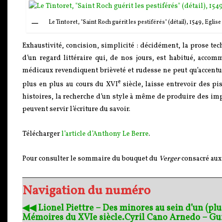
Le Tintoret, "Saint Roch guérit les pestiférés" (détail), 1549, Egli
Exhaustivité, concision, simplicité : décidément, la prose te
d’un regard littéraire qui, de nos jours, est habitué, accom
médicaux revendiquent brièveté et rudesse ne peut qu’accentue
e
plus en plus au cours du
XVI
siècle, laisse entrevoir des pi
histoires, la recherche d’un style à même de produire des imp
peuvent servir l’écriture du savoir.
Télécharger
l’article d’Anthony Le Berre
.
Pour consulter le sommaire du bouquet du
Verger
consacré au
Navigation du numéro
◀︎◀︎ Lionel Piettre – Des minores au sein d’un (pl
Mémoires du XVIe siècle.
Cyril Cano Arnedo – Gu