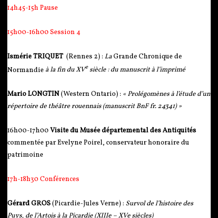
14h45-15h Pause
15h00-16h00 Session 4
Ismérie TRIQUET
(Rennes 2) :
La
Grande Chronique de
e
Normandie
à la fin du XV
siècle : du manuscrit à l’imprimé
Mario LONGTIN
(Western Ontario) :
« Prolégomènes à l’étude d’un
répertoire de théâtre rouennais (manuscrit BnF fr. 24341) »
16h00-17h00
Visite du Musée départemental des Antiquités
commentée par Evelyne Poirel, conservateur honoraire du
patrimoine
17h-18h30 Conférences
Gérard GROS
(Picardie-Jules Verne) :
Survol de l’histoire des
Puys, de l’Artois à la Picardie (XIIIe – XVe siècles)