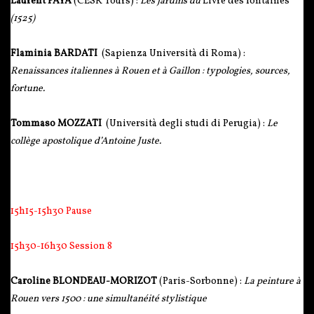
Laurent PAYA
(CESR Tours) :
Les jardins du
Livre des fontaines
(1525)
Flaminia BARDATI
(Sapienza Università di Roma) :
Renaissances italiennes à Rouen et à Gaillon : typologies, sources,
fortune.
Tommaso MOZZATI
(Università degli studi di Perugia) :
Le
collège apostolique d’Antoine Juste.
15h15-15h30 Pause
15h30-16h30 Session 8
Caroline BLONDEAU-MORIZOT
(Paris-Sorbonne) :
La peinture à
Rouen vers 1500 : une simultanéité stylistique