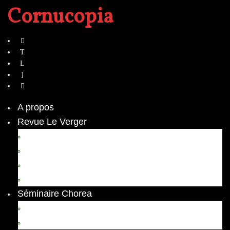
Cornucopia
A propos
Revue Le Verger
Bouquets
boutures
herbes folles
contrepoint fleuri
Séminaire Chorea
Chorea – Informations pratiques
Chorea 2020