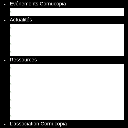
Evénements Cornucopia
Evénements passés
Actualités
Appels
Colloques
Arts et Spectacles
Vient de paraître
Ressources
Comptes Rendus
Archives et documents
Diachronies
Echos
Thema
Ressources pédagogiques
Liens amis et visites virtuelles
L’association Cornucopia