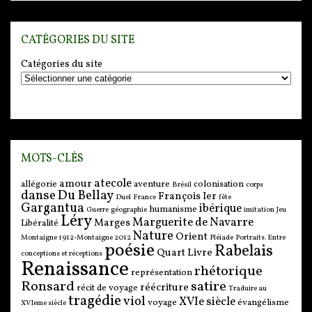
CATÉGORIES DU SITE
Catégories du site
MOTS-CLÉS
atecole
amour
allégorie
aventure
colonisation
Brésil
corps
danse
Du Bellay
François Ier
Duel
France
fête
Gargantua
ibérique
humanisme
Guerre
géographie
imitation
Jeu
Léry
Marguerite de Navarre
Marges
Libéralité
Nature
Orient
Montaigne 1912-Montaigne 2012
Pléiade
Portraits. Entre
poésie
Rabelais
Quart Livre
conceptions et réceptions
Renaissance
rhétorique
représentation
Ronsard
satire
réécriture
récit de voyage
Traduire au
tragédie
viol
XVIe siècle
voyage
évangélisme
XVIeme siècle