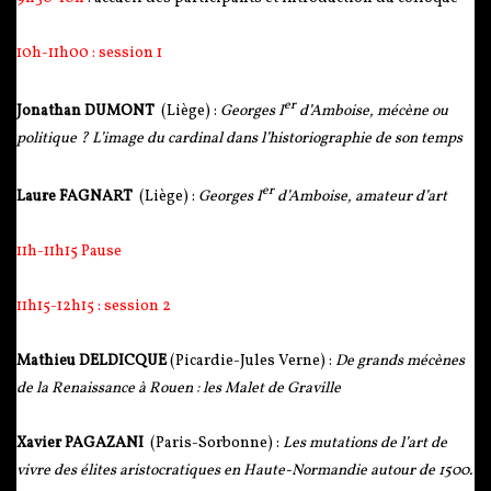
10h-11h00 : session 1
er
Jonathan DUMONT
(Liège) :
Georges I
d’Amboise, mécène ou
politique ? L’image du cardinal dans l’historiographie de son temps
er
Laure FAGNART
(Liège) :
Georges I
d’Amboise, amateur d’art
11h-11h15 Pause
11h15-12h15 : session 2
Mathieu DELDICQUE
(Picardie-Jules Verne) :
De grands mécènes
de la Renaissance à Rouen : les Malet de Graville
Xavier PAGAZANI
(Paris-Sorbonne) :
Les mutations de l’art de
vivre des élites aristocratiques en Haute-Normandie autour de 1500.