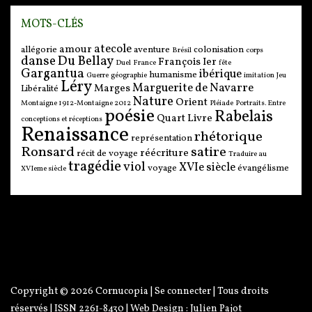
MOTS-CLÉS
atecole
amour
allégorie
aventure
colonisation
Brésil
corps
danse
Du Bellay
François Ier
Duel
France
fête
Gargantua
ibérique
humanisme
Guerre
géographie
imitation
Jeu
Léry
Marguerite de Navarre
Marges
Libéralité
Nature
Orient
Montaigne 1912-Montaigne 2012
Pléiade
Portraits. Entre
poésie
Rabelais
Quart Livre
conceptions et réceptions
Renaissance
rhétorique
représentation
Ronsard
satire
réécriture
récit de voyage
Traduire au
tragédie
viol
XVIe siècle
voyage
évangélisme
XVIeme siècle
Copyright © 2026
Cornucopia
|
Se connecter
| Tous droits
réservés | ISSN 2261-8430 | Web Design :
Julien Pajot