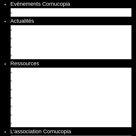
Evénements Cornucopia
Evénements passés
Actualités
Appels
Colloques
Arts et Spectacles
Vient de paraître
Ressources
Comptes Rendus
Archives et documents
Diachronies
Echos
Thema
Ressources pédagogiques
Liens amis et visites virtuelles
L’association Cornucopia