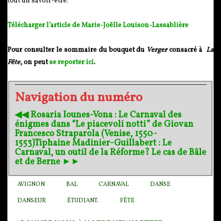
tout un savoir-être.
Télécharger l’article de Marie-Joëlle Louison-Lassablière
Pour consulter le sommaire du bouquet du
Verger
consacré à
La
Fête
, on peut
se reporter ici
.
Navigation du numéro
◀︎◀︎ Rosaria Iounes-Vona : Le Carnaval des
énigmes dans “Le piacevoli notti” de Giovan
Francesco Straparola (Venise, 1550-
1553)
Tiphaine Madinier-Guillabert : Le
Carnaval, un outil de la Réforme? Le cas de Bâle
et de Berne ►►
AVIGNON
BAL
CARNAVAL
DANSE
DANSEUR
ÉTUDIANT.
FÊTE