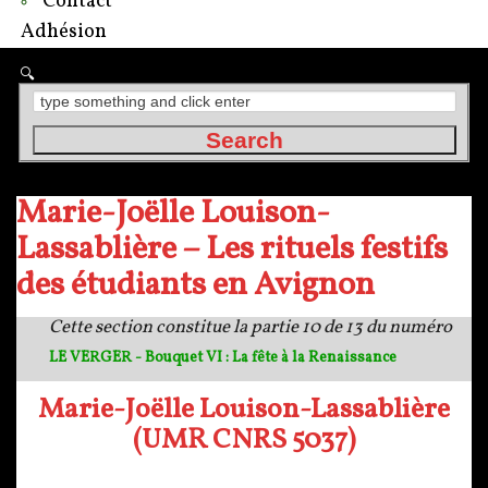
Contact
Adhésion
Marie-Joëlle Louison-
Lassablière – Les rituels festifs
des étudiants en Avignon
Cette section constitue la partie 10 de 13 du numéro
LE VERGER - Bouquet VI : La fête à la Renaissance
Marie-Joëlle Louison-Lassablière
(UMR CNRS 5037)