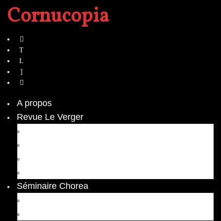
Cornucopia
A propos
Revue Le Verger
Bouquets
boutures
herbes folles
contrepoint fleuri
Séminaire Chorea
Chorea – Informations pratiques
Chorea 2020