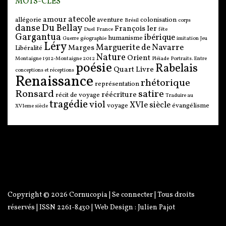
MOTS-CLÉS
atecole
amour
allégorie
aventure
colonisation
Brésil
corps
danse
Du Bellay
François Ier
Duel
France
fête
Gargantua
ibérique
humanisme
Guerre
géographie
imitation
Jeu
Léry
Marguerite de Navarre
Marges
Libéralité
Nature
Orient
Montaigne 1912-Montaigne 2012
Pléiade
Portraits. Entre
poésie
Rabelais
Quart Livre
conceptions et réceptions
Renaissance
rhétorique
représentation
Ronsard
satire
réécriture
récit de voyage
Traduire au
tragédie
viol
XVIe siècle
voyage
évangélisme
XVIeme siècle
Copyright © 2026
Cornucopia
|
Se connecter
| Tous droits
réservés | ISSN 2261-8430 | Web Design :
Julien Pajot