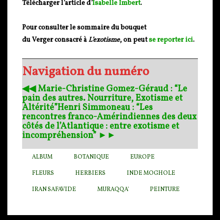
Télécharger l’article d’
Isabelle Imbert
.
Pour consulter le sommaire du bouquet
du Verger consacré à
L’exotisme
, on peut
se reporter ici
.
Navigation du numéro
◀︎◀︎ Marie-Christine Gomez-Géraud : “Le
pain des autres. Nourriture, Exotisme et
Altérité”
Henri Simmoneau : “Les
rencontres franco-Amérindiennes des deux
côtés de l’Atlantique : entre exotisme et
incompréhension” ►►
ALBUM
BOTANIQUE
EUROPE
FLEURS
HERBIERS
INDE MOGHOLE
IRAN SAFAVIDE
MURAQQA'
PEINTURE