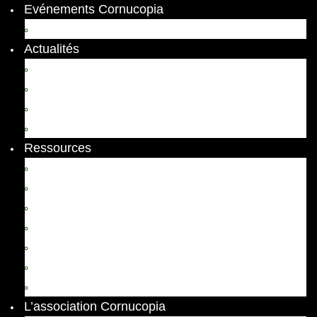
Evénements Cornucopia
Evénements passés
Actualités
Appels
Colloques
Arts et Spectacles
Vient de paraître
Ressources
Comptes Rendus
Archives et documents
Diachronies
Echos
Thema
Ressources pédagogiques
Liens amis et visites virtuelles
L’association Cornucopia