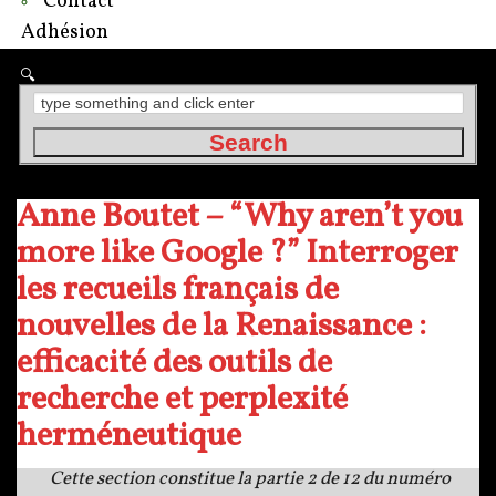
Contact
Adhésion
Anne Boutet – “Why aren’t you
more like Google ?” Interroger
les recueils français de
nouvelles de la Renaissance :
efficacité des outils de
recherche et perplexité
herméneutique
Cette section constitue la partie 2 de 12 du numéro