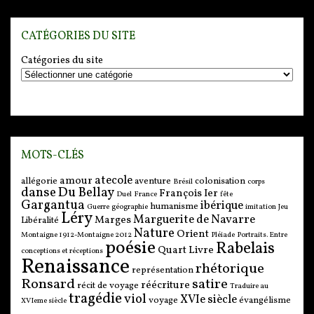
CATÉGORIES DU SITE
Catégories du site
MOTS-CLÉS
atecole
amour
allégorie
aventure
colonisation
Brésil
corps
danse
Du Bellay
François Ier
Duel
France
fête
Gargantua
ibérique
humanisme
Guerre
géographie
imitation
Jeu
Léry
Marguerite de Navarre
Marges
Libéralité
Nature
Orient
Montaigne 1912-Montaigne 2012
Pléiade
Portraits. Entre
poésie
Rabelais
Quart Livre
conceptions et réceptions
Renaissance
rhétorique
représentation
Ronsard
satire
réécriture
récit de voyage
Traduire au
tragédie
viol
XVIe siècle
voyage
évangélisme
XVIeme siècle