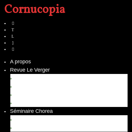
Cornucopia
A propos
Revue Le Verger
Bouquets
boutures
herbes folles
contrepoint fleuri
Séminaire Chorea
Chorea – Informations pratiques
Chorea 2020