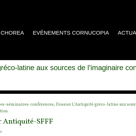
 CHOREA
EVÉNEMENTS CORNUCOPIA
ACTUA
gréco-latine aux sources de l’imaginaire co
es-séminaires-conférences,
Dossier L’Antiquité gréco-latine aux sour
tion
r Antiquité-SFFF
go