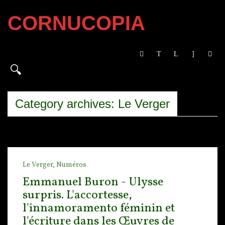
CORNUCOPIA
Category archives: Le Verger
Le Verger,
Numéros
Emmanuel Buron - Ulysse
surpris. L'accortesse,
l'innamoramento féminin et
l'écriture dans les Œuvres de