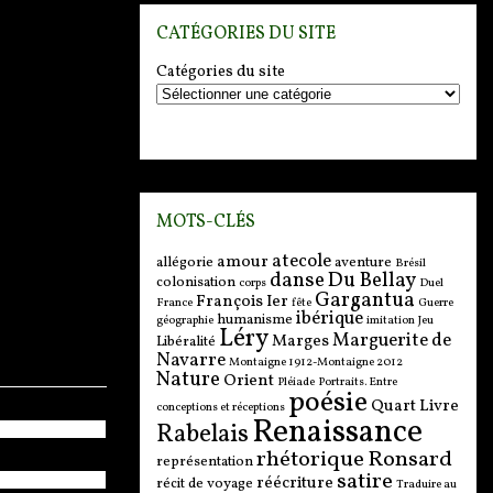
CATÉGORIES DU SITE
tre
Catégories du site
e
tre
,
me de
orum.
re,
feu et
MOTS-CLÉS
in
ir en
atecole
54).
amour
allégorie
aventure
Brésil
danse
Du Bellay
Water,
colonisation
corps
Duel
e
Gargantua
François Ier
France
fête
Guerre
 power
ibérique
humanisme
géographie
imitation
Jeu
te de
Léry
Marguerite de
Marges
Libéralité
. (ca.
Navarre
ssance
rger,
Montaigne 1912-Montaigne 2012
Nature
.
Orient
Pléiade
Portraits. Entre
poésie
Quart Livre
conceptions et réceptions
Renaissance
 XXX -
Rabelais
rhétorique
Ronsard
isses
représentation
éros
satire
réécriture
récit de voyage
Traduire au
éros